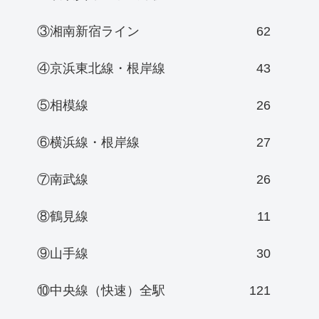
③湘南新宿ライン
62
④京浜東北線・根岸線
43
⑤相模線
26
⑥横浜線・根岸線
27
⑦南武線
26
⑧鶴見線
11
⑨山手線
30
⑩中央線（快速）全駅
121