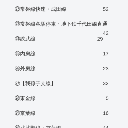
㉒常磐線快速・成田線
52
㉓常磐線各駅停車・地下鉄千代田線直通
42
㉔総武線
29
㉕内房線
17
㉖外房線
23
㉗【我孫子支線】
32
㉘東金線
5
㉙京葉線
16
㉚武蔵野線・京葉線
44