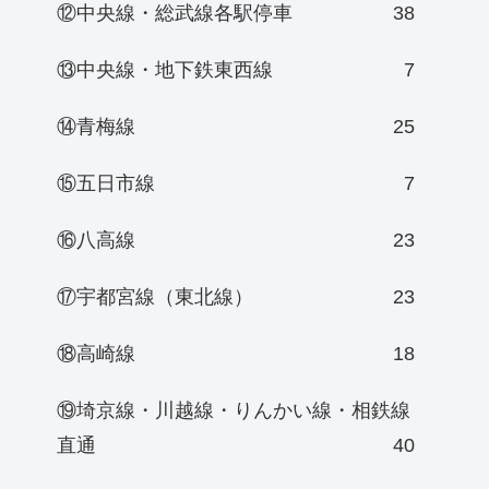
⑫中央線・総武線各駅停車
38
⑬中央線・地下鉄東西線
7
⑭青梅線
25
⑮五日市線
7
⑯八高線
23
⑰宇都宮線（東北線）
23
⑱高崎線
18
⑲埼京線・川越線・りんかい線・相鉄線
直通
40