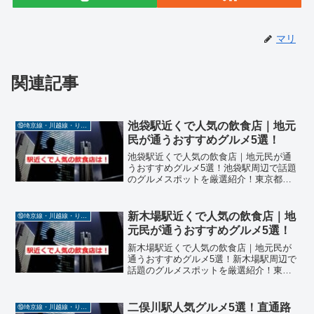
マリ
関連記事
池袋駅近くで人気の飲食店｜地元
⑲埼京線・川越線・りんかい線・相鉄線直通
民が通うおすすめグルメ5選！
池袋駅近くで人気の飲食店｜地元民が通
うおすすめグルメ5選！池袋駅周辺で話題
のグルメスポットを厳選紹介！東京都豊
島区に位置する池袋駅は、埼京線・川越
線・りんかい線・相鉄線が乗り入れる巨
大ターミナル駅で、東口・西口ともに商
新木場駅近くで人気の飲食店｜地
⑲埼京線・川越線・りんかい線・相鉄線直通
業施設や飲食店が密集す...
元民が通うおすすめグルメ5選！
新木場駅近くで人気の飲食店｜地元民が
通うおすすめグルメ5選！新木場駅周辺で
話題のグルメスポットを厳選紹介！東京
都江東区に位置する新木場駅は、埼京
線・川越線・りんかい線・相鉄線が乗り
入れる湾岸エリアの交通拠点です。駅周
二俣川駅人気グルメ5選！直通路
⑲埼京線・川越線・りんかい線・相鉄線直通