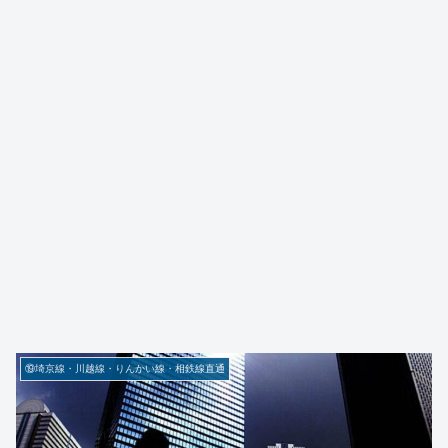
⑲埼京線・川越線・りんかい線・相鉄線直通