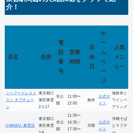
介！
ホ
電
ー
店
人気
話
営業
ム
店名
住所
休
メニ
番
時間
ペ
日
ュー
号
ー
ジ
シーフードレスト
東京都江
海鮮丼と
非公
11:00〜
公式サ
ラン ネプチュー
東区東雲
無休
ワインペ
開
22:00
イト
ン
2-1-17
アリング
11:30〜
東京都江
沖縄そば
非公
14:30／
公式サ
U-MAKU- 東雲店
東区東雲
月曜
とラフテ
開
17:30〜
イト
2-4
ー