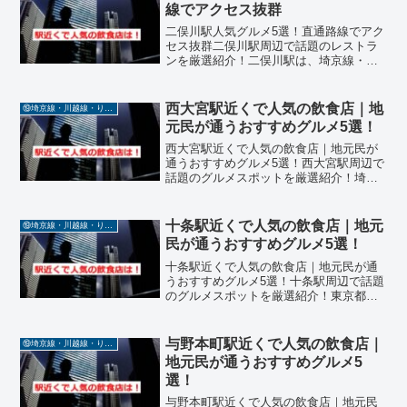
辺にはオフィスや倉庫が多...
線でアクセス抜群
二俣川駅人気グルメ5選！直通路線でアク
セス抜群二俣川駅周辺で話題のレストラ
ンを厳選紹介！二俣川駅は、埼京線・川
越線・りんかい線・相鉄線が直通してお
り、アクセスの良さが魅力のエリアで
す。駅周辺には、地元民にも観光客にも
西大宮駅近くで人気の飲食店｜地
⑲埼京線・川越線・りんかい線・相鉄線直通
愛される飲食店が多数存在...
元民が通うおすすめグルメ5選！
西大宮駅近くで人気の飲食店｜地元民が
通うおすすめグルメ5選！西大宮駅周辺で
話題のグルメスポットを厳選紹介！埼玉
県さいたま市に位置するJR西大宮駅は、
埼京線・川越線・りんかい線・相鉄線が
乗り入れるアクセス良好な駅です。周辺
十条駅近くで人気の飲食店｜地元
⑲埼京線・川越線・りんかい線・相鉄線直通
には住宅街や商業施設...
民が通うおすすめグルメ5選！
十条駅近くで人気の飲食店｜地元民が通
うおすすめグルメ5選！十条駅周辺で話題
のグルメスポットを厳選紹介！東京都北
区に位置するJR十条駅は、埼京線・川越
線・りんかい線・相鉄線が乗り入れるア
クセス抜群の駅で、駅前には「十条銀座
与野本町駅近くで人気の飲食店｜
⑲埼京線・川越線・りんかい線・相鉄線直通
商店街」をはじめとす...
地元民が通うおすすめグルメ5
選！
与野本町駅近くで人気の飲食店｜地元民