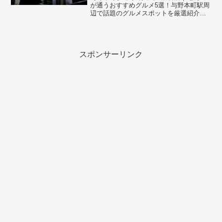
が通うおすすめグルメ5選！与野本町駅周
辺で話題のグルメスポットを厳選紹介！
埼玉県さいたま市中央区に位置するJR与
野本町駅は、埼京線・川越線・りんかい
線・相鉄線が乗り入れる便利な駅で、住
宅街と商業施設がバラ...
スポンサーリンク