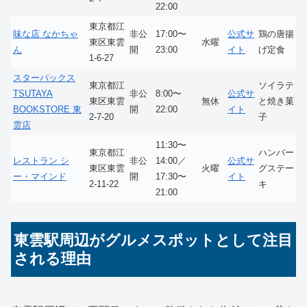
22:00
東京都江
味な店 なかちゃ
非公
17:00〜
公式サ
鶏の唐揚
東区東雲
水曜
ん
開
23:00
イト
げ定食
1-6-27
スターバックス
東京都江
ソイラテ
TSUTAYA
非公
8:00〜
公式サ
東区東雲
無休
と焼き菓
BOOKSTORE 東
開
22:00
イト
2-7-20
子
雲店
11:30〜
東京都江
ハンバー
レストラン シ
非公
14:00／
公式サ
東区東雲
火曜
グステー
ー・マインド
開
17:30〜
イト
2-11-22
キ
21:00
東雲駅周辺がグルメスポットとして注目
される理由