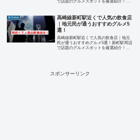
で話題のグルメスポットを厳選紹介！埼
玉県鴻巣市に位置するJR高崎線「吹上
駅」周辺は、落ち着いた住宅街と昔なが
らの商店が並ぶエリアで、地元民に愛さ
高崎線新町駅近くで人気の飲食店
⑱高崎線
れる飲食店が点在してい...
｜地元民が通うおすすめグルメ5
選！
高崎線新町駅近くで人気の飲食店｜地元
民が通うおすすめグルメ5選！新町駅周辺
で話題のグルメスポットを厳選紹介！群
馬県高崎市に位置するJR高崎線「新町
駅」周辺は、落ち着いた住宅街と昔なが
らの商店が並ぶエリアで、地元民に愛さ
れる飲食店が点在してい...
スポンサーリンク