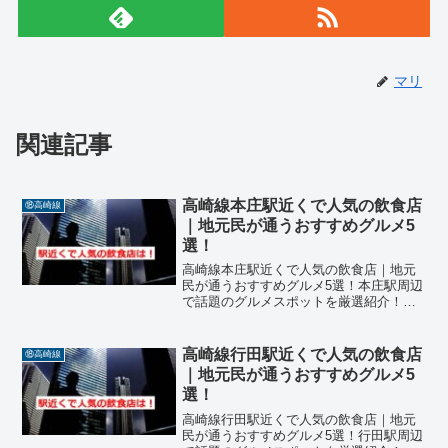
マリ
関連記事
高崎線本庄駅近くで人気の飲食店
⑱高崎線
｜地元民が通うおすすめグルメ5
選！
高崎線本庄駅近くで人気の飲食店｜地元
民が通うおすすめグルメ5選！本庄駅周辺
で話題のグルメスポットを厳選紹介！埼
玉県本庄市に位置するJR高崎線「本庄
駅」周辺は、駅前に商業施設や飲食店が
集まり、地元民や通勤・通学客でにぎわ
高崎線行田駅近くで人気の飲食店
⑱高崎線
うエリアです。近年、「...
｜地元民が通うおすすめグルメ5
選！
高崎線行田駅近くで人気の飲食店｜地元
民が通うおすすめグルメ5選！行田駅周辺