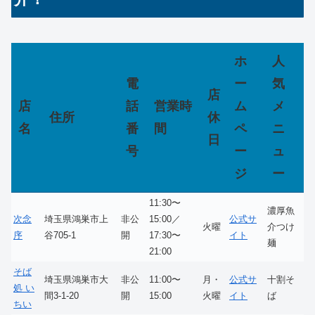
ホ
人
電
ー
気
店
店
話
営業時
ム
メ
住所
休
名
番
間
ペ
ニ
日
号
ー
ュ
ジ
ー
11:30〜
濃厚魚
次念
埼玉県鴻巣市上
非公
15:00／
公式サ
火曜
介つけ
序
谷705-1
開
17:30〜
イト
麺
21:00
そば
埼玉県鴻巣市大
非公
11:00〜
月・
公式サ
十割そ
処 い
間3-1-20
開
15:00
火曜
イト
ば
ちい