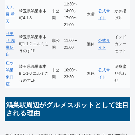
11:30〜
天ぷ
埼玉県鴻巣市本
非公
14:00／
公式サ
かき揚
羅 重
木曜
町4-1-8
開
17:00〜
イト
げ丼
天
21:00
サモ
埼玉県鴻巣市本
インド
サ 鴻
非公
11:00〜
公式サ
町1-1-2 エルミこ
無休
カレー
巣駅
開
21:00
イト
うのす1F
セット
店
庄や
埼玉県鴻巣市本
刺身盛
鴻巣
非公
16:00〜
公式サ
町1-1-3 エルミこ
無休
り合わ
東口
開
23:30
イト
うのす1F
せ
店
鴻巣駅周辺がグルメスポットとして注目
される理由