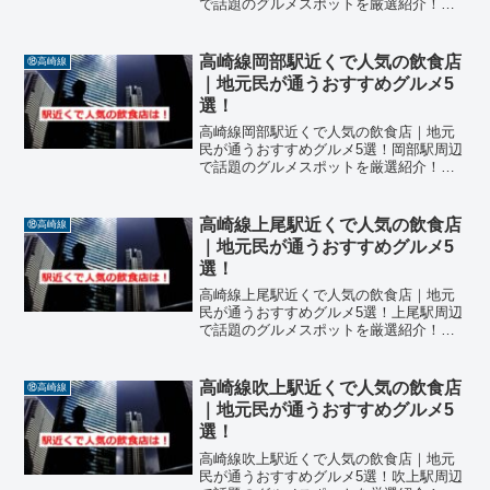
で話題のグルメスポットを厳選紹介！埼
玉県行田市に位置するJR高崎線「行田
駅」周辺は、歴史ある街並みと住宅街が
広がるエリアで、地元民に愛される飲食
高崎線岡部駅近くで人気の飲食店
⑱高崎線
店が点在しています。近...
｜地元民が通うおすすめグルメ5
選！
高崎線岡部駅近くで人気の飲食店｜地元
民が通うおすすめグルメ5選！岡部駅周辺
で話題のグルメスポットを厳選紹介！埼
玉県深谷市に位置するJR高崎線「岡部
駅」周辺は、のどかな住宅街と昔ながら
の商店が並ぶエリアで、地元民に愛され
高崎線上尾駅近くで人気の飲食店
⑱高崎線
る飲食店が点在していま...
｜地元民が通うおすすめグルメ5
選！
高崎線上尾駅近くで人気の飲食店｜地元
民が通うおすすめグルメ5選！上尾駅周辺
で話題のグルメスポットを厳選紹介！埼
玉県上尾市に位置するJR高崎線「上尾
駅」周辺は、駅ビルや商店街が充実し、
地元民や通勤・通学客でにぎわうエリア
高崎線吹上駅近くで人気の飲食店
⑱高崎線
です。近年、「高崎線」...
｜地元民が通うおすすめグルメ5
選！
高崎線吹上駅近くで人気の飲食店｜地元
民が通うおすすめグルメ5選！吹上駅周辺