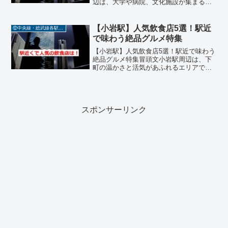
辺は、大学や病院、文化施設が集まる落
ち着いたエリアで、ランチやディナーに
最適な飲食店が豊富に揃っています。こ
の記事では、中央線・総武線各駅停車の
【小岩駅】人気飲食店5選！駅近
⑫中央線・総武線各駅停車
【御茶ノ水駅】近くで特...
で味わう絶品グルメ特集
【小岩駅】人気飲食店5選！駅近で味わう
絶品グルメ特集冒頭文小岩駅周辺は、下
町の温かさと活気があふれるエリアで、
地元民に愛される飲食店が数多く集まっ
ています。この記事では、中央線・総武
線各駅停車の【小岩駅】近くで特に人気
の高いレストランを5店...
スポンサーリンク