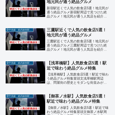
地元民が通う絶品グルメ
新宿駅近くで人気の飲食店5選！地元民が
通う絶品グルメ新宿駅周辺で見つけた絶
品グルメ！地元民が通う人気店を紹介新
宿駅周辺は、世界有数の乗降客数を誇る
巨大ターミナルでありながら、グルメの
宝庫としても知られています。ラーメ
三鷹駅近くで人気の飲食店5選！
⑫中央線・総武線各駅停車
ン、イタリアン、しゃぶし...
地元民が通う絶品グルメ
三鷹駅近くで人気の飲食店5選！地元民が
通う絶品グルメ三鷹駅周辺で見つけた絶
品グルメ！地元民が通う人気店を紹介三
鷹駅周辺には、ラーメンからフレンチ、
焼き鳥まで、ジャンルを超えた魅力的な
飲食店が集まっています。地元の人々に
【浅草橋駅】人気飲食店5選！駅
⑫中央線・総武線各駅停車
愛され、口コミ評価も高...
近で味わう絶品グルメ特集
【浅草橋駅】人気飲食店5選！駅近で味わ
う絶品グルメ特集冒頭文浅草橋駅周辺
は、問屋街の歴史とモダンな街並みが融
合した魅力的なエリアで、ランチやディ
ナーにぴったりの飲食店が豊富に揃って
います。この記事では、中央線・総武線
【御茶ノ水駅】人気飲食店5選！
⑫中央線・総武線各駅停車
各駅停車の【浅草橋駅】近...
駅近で味わう絶品グルメ特集
【御茶ノ水駅】人気飲食店5選！駅近で味
わう絶品グルメ特集冒頭文御茶ノ水駅周