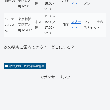
麺屋 悠
宿区百人
水曜
開
18:00～
イト
メン
町1-20-3
21:00
11:30～
ベトナ
東京都新
非公
15:00／
公式サ
フォー・生春
ムちゃ
宿区百人
月曜
開
17:30～
イト
巻きセット
ん
町1-19-17
22:00
次の駅もご案内できるよ！どこにする？
⑫中央線・総武線各駅停車
スポンサーリンク