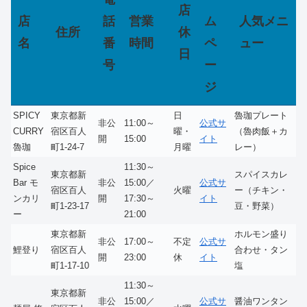
店
店
話
営業
ム
人気メニ
住所
休
名
番
時間
ペ
ュー
日
号
ー
ジ
SPICY
東京都新
日
魯珈プレート
非公
11:00～
公式サ
CURRY
宿区百人
曜・
（魯肉飯＋カ
開
15:00
イト
魯珈
町1-24-7
月曜
レー）
Spice
11:30～
東京都新
スパイスカレ
Bar モ
非公
15:00／
公式サ
宿区百人
火曜
ー（チキン・
ンカリ
開
17:30～
イト
町1-23-17
豆・野菜）
ー
21:00
東京都新
ホルモン盛り
非公
17:00～
不定
公式サ
鯉登り
宿区百人
合わせ・タン
開
23:00
休
イト
町1-17-10
塩
11:30～
東京都新
非公
15:00／
公式サ
醤油ワンタン