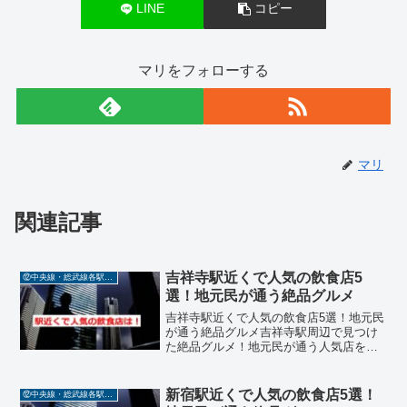
LINE
コピー
マリをフォローする
マリ
関連記事
吉祥寺駅近くで人気の飲食店5
⑫中央線・総武線各駅停車
選！地元民が通う絶品グルメ
吉祥寺駅近くで人気の飲食店5選！地元民
が通う絶品グルメ吉祥寺駅周辺で見つけ
た絶品グルメ！地元民が通う人気店を紹
介吉祥寺駅周辺は、住みたい街ランキン
グでも常に上位に入る人気エリア。そん
な吉祥寺には、地元民に愛される名店が
新宿駅近くで人気の飲食店5選！
⑫中央線・総武線各駅停車
数多く存在します。今回...