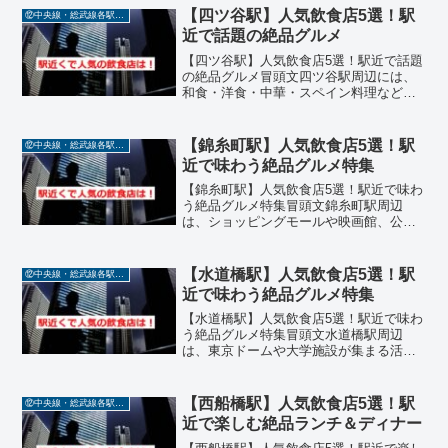
の記事では、中央線・総武線各駅停車の
【四ツ谷駅】人気飲食店5選！駅
⑫中央線・総武線各駅停車
【市川駅】近くで特に人...
近で話題の絶品グルメ
【四ツ谷駅】人気飲食店5選！駅近で話題
の絶品グルメ冒頭文四ツ谷駅周辺には、
和食・洋食・中華・スペイン料理など、
ジャンル豊富な人気飲食店が集まってい
ます。この記事では、中央線・総武線各
駅停車の【四ツ谷駅】近くで特に評判の
【錦糸町駅】人気飲食店5選！駅
⑫中央線・総武線各駅停車
高いレストランを5店舗...
近で味わう絶品グルメ特集
【錦糸町駅】人気飲食店5選！駅近で味わ
う絶品グルメ特集冒頭文錦糸町駅周辺
は、ショッピングモールや映画館、公園
などが集まる活気あるエリアで、グルメ
スポットとしても注目されています。こ
の記事では、中央線・総武線各駅停車の
【水道橋駅】人気飲食店5選！駅
⑫中央線・総武線各駅停車
【錦糸町駅】近くで特に人...
近で味わう絶品グルメ特集
【水道橋駅】人気飲食店5選！駅近で味わ
う絶品グルメ特集冒頭文水道橋駅周辺
は、東京ドームや大学施設が集まる活気
あるエリアで、ランチやディナーにぴっ
たりの飲食店が豊富に揃っています。こ
の記事では、中央線・総武線各駅停車の
【西船橋駅】人気飲食店5選！駅
⑫中央線・総武線各駅停車
【水道橋駅】近くで特に人...
近で楽しむ絶品ランチ＆ディナー