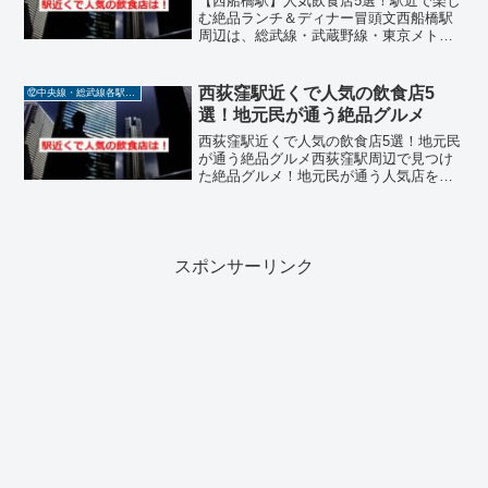
【西船橋駅】人気飲食店5選！駅近で楽し
む絶品ランチ＆ディナー冒頭文西船橋駅
周辺は、総武線・武蔵野線・東京メトロ
東西線が交差する交通の要所で、ビジネ
スパーソンや学生、地元住民でにぎわう
エリアです。この記事では、中央線・総
西荻窪駅近くで人気の飲食店5
⑫中央線・総武線各駅停車
武線各駅停車の【西船橋...
選！地元民が通う絶品グルメ
西荻窪駅近くで人気の飲食店5選！地元民
が通う絶品グルメ西荻窪駅周辺で見つけ
た絶品グルメ！地元民が通う人気店を紹
介西荻窪駅周辺は、個人店が多く、独自
の雰囲気とこだわりの味が楽しめるグル
メスポットとして注目されています。今
回は、Google検索...
スポンサーリンク