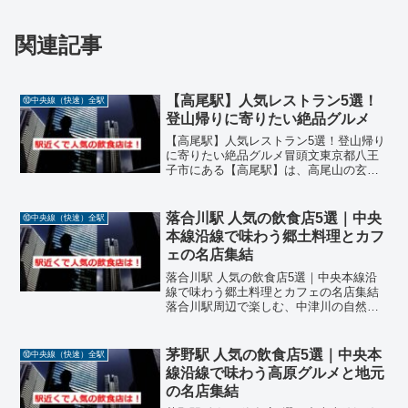
関連記事
【高尾駅】人気レストラン5選！
⑩中央線（快速）全駅
登山帰りに寄りたい絶品グルメ
【高尾駅】人気レストラン5選！登山帰り
に寄りたい絶品グルメ冒頭文東京都八王
子市にある【高尾駅】は、高尾山の玄関
口として観光客や登山客に人気のエリア
です。そんな高尾駅周辺には、地元の
人々や観光客に愛される飲食店が数多く
落合川駅 人気の飲食店5選｜中央
⑩中央線（快速）全駅
点在しています。今回は、...
本線沿線で味わう郷土料理とカフ
ェの名店集結
落合川駅 人気の飲食店5選｜中央本線沿
線で味わう郷土料理とカフェの名店集結
落合川駅周辺で楽しむ、中津川の自然と
地元食材が織りなす絶品料理中央本線・
落合川駅は、岐阜県中津川市に位置し、
馬籠宿や阿寺渓谷などの観光地へのアク
茅野駅 人気の飲食店5選｜中央本
⑩中央線（快速）全駅
セス拠点として人気のあ...
線沿線で味わう高原グルメと地元
の名店集結