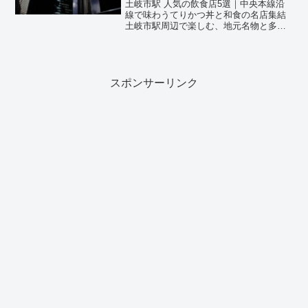
土岐市駅 人気の飲食店5選｜中央本線沿
線で味わうてりかつ丼と和食の名店集結
土岐市駅周辺で楽しむ、地元名物と多彩
なジャンルが織りなす絶品料理中央本
線・土岐市駅は、岐阜県土岐市に位置
し、美濃焼の産地として知られる歴史あ
る町です。駅周辺には、東濃...
スポンサーリンク