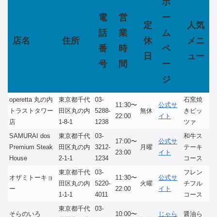
ホ
電
営
ー
定
人気
話
業
ム
店名
住所
休
メニ
番
時
ペ
日
ュー
号
間
ー
ジ
operetta 丸の内
東京都千代
03-
石窯焼
11:30〜
公式サ
トラストタワー
田区丸の内
5288-
無休
きピッ
22:00
イト
店
1-8-1
1238
ツァ
SAMURAI dos
東京都千代
03-
和牛ス
17:00〜
公式サ
Premium Steak
田区丸の内
3212-
月曜
テーキ
23:00
イト
House
2-1-1
1234
コース
東京都千代
03-
フレン
オザミトーキョ
11:30〜
公式サ
田区丸の内
5220-
火曜
チフル
ー
22:00
イト
1-1-1
4011
コース
東京都千代
03-
そらのいろ
10:00〜
じゃら
醤油ら