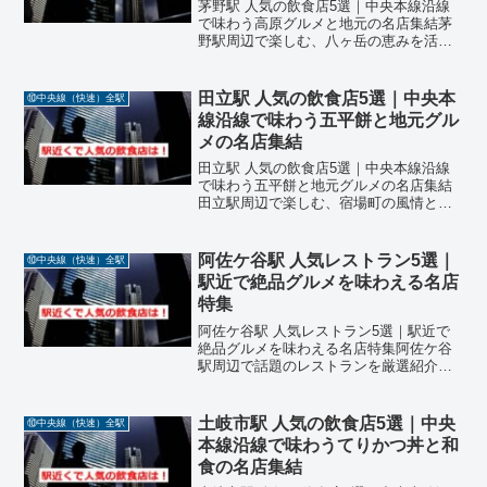
茅野駅 人気の飲食店5選｜中央本線沿線
で味わう高原グルメと地元の名店集結茅
野駅周辺で楽しむ、八ヶ岳の恵みを活か
した絶品料理中央本線・茅野駅は、長野
県茅野市に位置し、蓼科高原や諏訪湖観
光の拠点としても人気のあるエリアで
田立駅 人気の飲食店5選｜中央本
⑩中央線（快速）全駅
す。駅周辺には、地元食材...
線沿線で味わう五平餅と地元グル
メの名店集結
田立駅 人気の飲食店5選｜中央本線沿線
で味わう五平餅と地元グルメの名店集結
田立駅周辺で楽しむ、宿場町の風情と郷
土の味が織りなす絶品料理中央本線・田
立駅は、長野県南木曽町に位置し、田立
の滝や妻籠宿などの観光地へのアクセス
阿佐ケ谷駅 人気レストラン5選｜
⑩中央線（快速）全駅
拠点として人気のあるエ...
駅近で絶品グルメを味わえる名店
特集
阿佐ケ谷駅 人気レストラン5選｜駅近で
絶品グルメを味わえる名店特集阿佐ケ谷
駅周辺で話題のレストランを厳選紹介！
阿佐ケ谷駅周辺は、落ち着いた住宅街と
個性豊かな商店街が融合したエリアで、
グルメスポットも充実しています。今回
土岐市駅 人気の飲食店5選｜中央
⑩中央線（快速）全駅
は、阿佐ケ谷駅から徒歩...
本線沿線で味わうてりかつ丼と和
食の名店集結