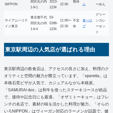
田区丸の内
3213-
無休
NIPPON
22:00
ん
ーめん
1-9-1
1234
グリー
東京都千代
03-
サイアムヘリテ
11:00〜
不定
食べロ
ンカレ
田区丸の内
5288-
イジ東京
22:30
休
グ
ーセッ
1-6-4
1234
ト
東京駅周辺の人気店が選ばれる理由
東京駅周辺の飲食店は、アクセスの良さに加え、料理のク
オリティと空間の魅力が際立っています。「operetta」は
本格石窯ピザが人気で、カジュアルながら本格派。
「SAMURAI dos」は和牛を使ったステーキコースが絶品
で、接待や記念日にも最適。「オザミトーキョー」はフレ
ンチの名店で、素材の味を活かした料理が魅力。「そらの
いろNIPPON」はヴィーガン対応のラーメンが話題で、健