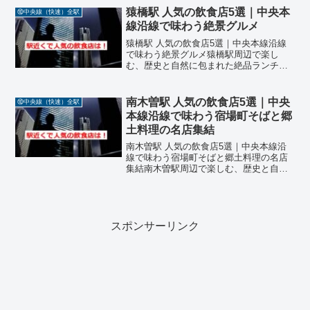
ゆかりの地として知られる歴史ある宿場
猿橋駅 人気の飲食店5選｜中央本
⑩中央線（快速）全駅
町です。駅周辺には、信...
線沿線で味わう絶景グルメ
猿橋駅 人気の飲食店5選｜中央本線沿線
で味わう絶景グルメ猿橋駅周辺で楽し
む、歴史と自然に包まれた絶品ランチ中
央本線・猿橋駅は、山梨県大月市に位置
し、日本三奇橋のひとつ「猿橋」がある
ことで知られる観光スポットです。駅周
南木曽駅 人気の飲食店5選｜中央
⑩中央線（快速）全駅
辺には、地元の人々や観光...
本線沿線で味わう宿場町そばと郷
土料理の名店集結
南木曽駅 人気の飲食店5選｜中央本線沿
線で味わう宿場町そばと郷土料理の名店
集結南木曽駅周辺で楽しむ、歴史と自然
が育む絶品料理中央本線・南木曽駅は、
長野県木曽郡南木曽町に位置し、妻籠宿
や田立の滝などの観光地へのアクセス拠
点として人気のあるエリ...
スポンサーリンク