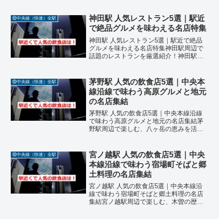
ョッピングモールの魅力中央本線・塩崎
駅は、山梨県甲斐市に位置し、ラザウォ
ーク甲斐双葉などの商業施設が集まる便
神田駅 人気レストラン5選｜駅近
⑩中央線（快速）全駅
利なエリアです。駅周辺...
で絶品グルメを味わえる名店特集
神田駅 人気レストラン5選｜駅近で絶品
グルメを味わえる名店特集神田駅周辺で
話題のレストランを厳選紹介！神田駅周
辺は、ビジネス街としての顔を持ちなが
ら、グルメの街としても知られるエリア
です。カレー激戦区としても有名で、居
茅野駅 人気の飲食店5選｜中央本
⑩中央線（快速）全駅
酒屋やラーメン店、エス...
線沿線で味わう高原グルメと地元
の名店集結
茅野駅 人気の飲食店5選｜中央本線沿線
で味わう高原グルメと地元の名店集結茅
野駅周辺で楽しむ、八ヶ岳の恵みを活か
した絶品料理中央本線・茅野駅は、長野
県茅野市に位置し、蓼科高原や諏訪湖観
光の拠点としても人気のあるエリアで
宮ノ越駅 人気の飲食店5選｜中央
⑩中央線（快速）全駅
す。駅周辺には、地元食材...
本線沿線で味わう宿場町そばと郷
土料理の名店集結
宮ノ越駅 人気の飲食店5選｜中央本線沿
線で味わう宿場町そばと郷土料理の名店
集結宮ノ越駅周辺で楽しむ、木曽の歴史
と自然が育む絶品料理中央本線・宮ノ越
駅は、長野県木曽町に位置し、木曽義仲