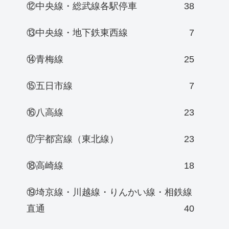
⑫中央線・総武線各駅停車
38
⑬中央線・地下鉄東西線
7
⑭青梅線
25
⑮五日市線
7
⑯八高線
23
⑰宇都宮線（東北線）
23
⑱高崎線
18
⑲埼京線・川越線・りんかい線・相鉄線
直通
40