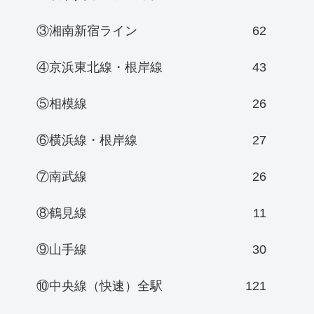
③湘南新宿ライン
62
④京浜東北線・根岸線
43
⑤相模線
26
⑥横浜線・根岸線
27
⑦南武線
26
⑧鶴見線
11
⑨山手線
30
⑩中央線（快速）全駅
121