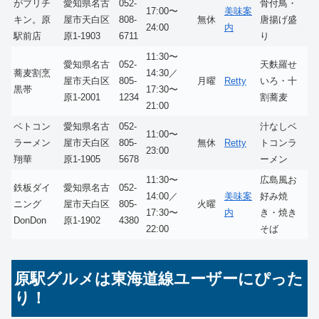
がブリチ
愛知県名古
052-
骨付鳥・
17:00〜
美味案
キン。原
屋市天白区
808-
無休
唐揚げ盛
24:00
内
駅前店
原1-1903
6711
り
11:30〜
愛知県名古
052-
天麩羅せ
蕎麦割烹
14:30／
屋市天白区
805-
月曜
Retty
いろ・十
黒帯
17:30〜
原1-2001
1234
割蕎麦
21:00
ベトコン
愛知県名古
052-
汁なしベ
11:00〜
ラーメン
屋市天白区
805-
無休
Retty
トコンラ
23:00
翔華
原1-1905
5678
ーメン
11:30〜
広島風お
鉄板ダイ
愛知県名古
052-
14:00／
美味案
好み焼
ニング
屋市天白区
805-
火曜
17:30〜
内
き・焼き
DonDon
原1-1902
4380
22:00
そば
原駅グルメは東海道線ユーザーにぴった
り！