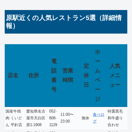
原駅近くの人気レストラン5選（詳細情
報）
ホ
電
ー
定
人気
話
営業
ム
店名
住所
休
メニ
番
時間
ペ
日
ュー
号
ー
ジ
国産牛焼
愛知県名古
052-
特選黒毛
11:00〜
食べロ
肉 くいど
屋市天白区
808-
無休
和牛盛り
23:00
グ
ん 平針店
原1-1908
1129
合わせ