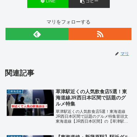
LINE
コピー
マリをフォローする
マリ
関連記事
草津駅近くの人気飲食店5選！東
①東海道線
海道線JR西日本区間で話題のグ
ルメ特集
草津駅近くの人気飲食店5選！東海道線
JR西日本区間で話題のグルメ特集冒頭文
東海道線【JR西日本区間】の【草津駅】
周辺には、地元の人々や観光客に愛され
る飲食店が多数あります。駅から徒歩圏
内でアクセスも良く、和食、居酒屋、串