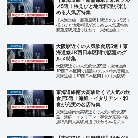
【東海道線・新蒲原駅】駅近グル
①東海道線
揚げ、フレンチ、中華...
メ5選！桜えびと地元料理が楽し
める人気店特集
【東海道線・新蒲原駅】駅近グルメ5選！
桜えびと地元料理が楽しめる人気店特集
新蒲原駅周辺で味わう！東海道線ユーザ
ーにおすすめの絶品ランチ新蒲原駅は静
岡県静岡市清水区に位置し、駿河湾の海
の幸と地元食材が豊富なエリアです。駅
大阪駅近くの人気飲食店5選！東
①東海道線
周辺には、桜えびやしら...
海道線JR西日本区間で話題のグ
ルメ特集
大阪駅近くの人気飲食店5選！東海道線
JR西日本区間で話題のグルメ特集冒頭文
東海道線【JR西日本区間】の【大阪駅】
周辺には、観光客やビジネスマン、地元
の人々に愛される飲食店が数多く集まっ
ています。駅直結の施設や徒歩圏内に
東海道線南大高駅近くで人気の飲
①東海道線
は、焼肉、イタリアン、...
食店5選！海鮮・イタリアン・和
食が充実の名店特集
東海道線南大高駅近くで人気の飲食店5
選！海鮮・イタリアン・和食が充実の名
店特集南大高駅周辺で味わう本格グル
メ！地元民も観光客も満足の名店紹介南
大高駅周辺には、海鮮料理、イタリア
ン、和食、ラーメン、カフェなど、ジャ