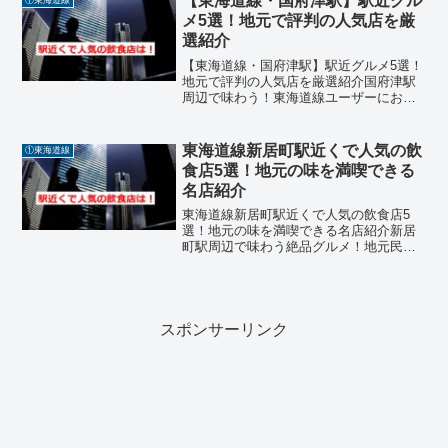
【東海道線・国府津駅】駅近グル
①東海道線
ンル豊富な飲食店が揃っていま...
メ5選！地元で評判の人気店を厳
選紹介
【東海道線・国府津駅】駅近グルメ5選！
地元で評判の人気店を厳選紹介国府津駅
周辺で味わう！東海道線ユーザーにおす
すめの絶品ランチ国府津駅は東海道線の
沿線にあり、海と山に囲まれた自然豊か
なエリアです。駅周辺には、地元民から
東海道線新居町駅近くで人気の飲
①東海道線
も観光客からも愛される...
食店5選！地元の味を満喫できる
名店紹介
東海道線新居町駅近くで人気の飲食店5
選！地元の味を満喫できる名店紹介新居
町駅周辺で味わう絶品グルメ！地元民も
観光客も満足の名店を厳選新居町駅周辺
には、浜名湖の恵みを活かした海鮮料理
や、老舗のうなぎ店、異国情緒あふれる
インド料理店など、魅力的...
スポンサーリンク