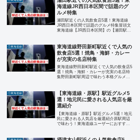
瀬田駅近くの人気飲食店5選！東
和食、中華、居酒屋、ラ...
海道線JR西日本区間で話題のグ
ルメ特集
瀬田駅近くの人気飲食店5選！東海道線
JR西日本区間で話題のグルメ特集冒頭文
東海道線【JR西日本区間】の【瀬田駅】
周辺には、地元の人々や学生、観光客に
愛される飲食店が多数あります。駅から
徒歩圏内でアクセスも良く、海鮮、うど
東海道線野田新町駅近くで人気の
①東海道線
ん、焼肉、イタリアン...
飲食店5選！焼鳥・海鮮・カレー
が充実の名店特集
東海道線野田新町駅近くで人気の飲食店5
選！焼鳥・海鮮・カレーが充実の名店特
集野田新町駅周辺で味わう本格グルメ！
地元民も観光客も満足の名店紹介野田新
町駅周辺には、炭火焼鳥、会席料理、イ
ンドカレー、和菓子、喫茶店など、ジャ
【東海道線・原駅】駅近グルメ5
①東海道線
ンル豊富な飲食店が揃っ...
選！地元民に愛される人気店を厳
選紹介
【東海道線・原駅】駅近グルメ5選！地元
民に愛される人気店を厳選紹介原駅周辺
で味わう！東海道線ユーザーにおすすめ
の絶品ランチ原駅は静岡県沼津市に位置
する東海道線の駅で、住宅街に囲まれた
落ち着いたエリアです。駅周辺には、地
摂津本山駅近くの人気飲食店5
①東海道線