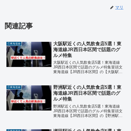
マリ
関連記事
大阪駅近くの人気飲食店5選！東
①東海道線
海道線JR西日本区間で話題のグ
ルメ特集
大阪駅近くの人気飲食店5選！東海道線
JR西日本区間で話題のグルメ特集冒頭文
東海道線【JR西日本区間】の【大阪駅】
周辺には、観光客やビジネスマン、地元
の人々に愛される飲食店が数多く集まっ
ています。駅直結の施設や徒歩圏内に
野洲駅近くの人気飲食店5選！東
①東海道線
は、焼肉、イタリアン、...
海道線JR西日本区間で話題のグ
ルメ特集
野洲駅近くの人気飲食店5選！東海道線
JR西日本区間で話題のグルメ特集冒頭文
東海道線【JR西日本区間】の【野洲駅】
周辺には、地元の人々や観光客に愛され
る魅力的な飲食店が数多く揃っていま
す。駅から徒歩圏内でアクセスも良く、
①東海道線