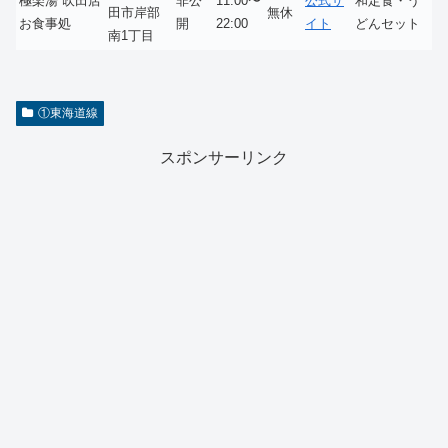
極楽湯 吹田店
非公
11:00〜
公式サ
和定食・う
田市岸部
無休
お食事処
開
22:00
イト
どんセット
南1丁目
①東海道線
スポンサーリンク