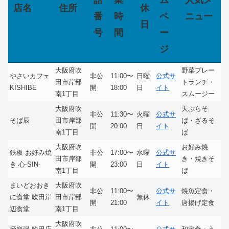
話
業
ム
人気メ
店名
住所
休
番
時
ペ
ニュー
日
号
間
ー
ジ
大阪府吹
野菜プレー
やさいカフェ
非公
11:00〜
日曜
公式サ
田市岸部
トランチ・
KISHIBE
開
18:00
日
イト
南1丁目
スムージー
大阪府吹
天ぷらそ
非公
11:30〜
火曜
公式サ
そば辰
田市岸部
ば・ざるそ
開
20:00
日
イト
南1丁目
ば
大阪府吹
お好み焼
鉄板 お好み焼
非公
17:00〜
水曜
公式サ
田市岸部
き・焼きそ
き 心‐SIN‐
開
23:00
日
イト
南1丁目
ば
まいどおおき
大阪府吹
非公
11:00〜
公式サ
焼魚定食・
に食堂 吹田岸
田市岸部
無休
開
21:00
イト
唐揚げ定食
辺食堂
南1丁目
大阪府吹