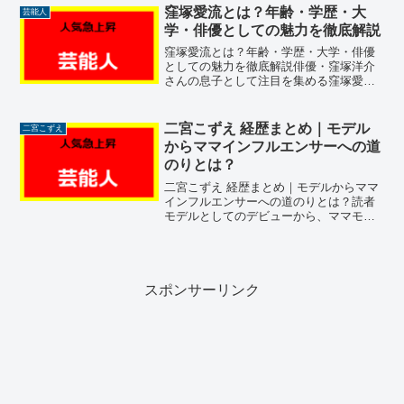
が見られることもあります。この記事で
窪塚愛流とは？年齢・学歴・大
芸能人
は、なぜそのような声がある...
学・俳優としての魅力を徹底解説
窪塚愛流とは？年齢・学歴・大学・俳優
としての魅力を徹底解説俳優・窪塚洋介
さんの息子として注目を集める窪塚愛流
さん。若手俳優として着実にキャリアを
積み重ねる彼の名前を検索すると、「年
齢」「学歴」「大学」などの関連ワード
二宮こずえ 経歴まとめ｜モデル
二宮こずえ
が並びます。この記事では...
からママインフルエンサーへの道
のりとは？
二宮こずえ 経歴まとめ｜モデルからママ
インフルエンサーへの道のりとは？読者
モデルとしてのデビューから、ママモデ
ル、そしてインフルエンサーへと進化を
続ける二宮こずえさん。彼女の経歴は、
ファッションとライフスタイルを通じて
多くの女性に影響を与え...
スポンサーリンク