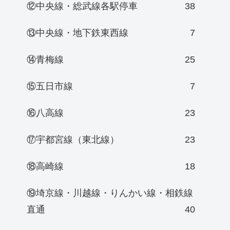
⑫中央線・総武線各駅停車
38
⑬中央線・地下鉄東西線
7
⑭青梅線
25
⑮五日市線
7
⑯八高線
23
⑰宇都宮線（東北線）
23
⑱高崎線
18
⑲埼京線・川越線・りんかい線・相鉄線
直通
40