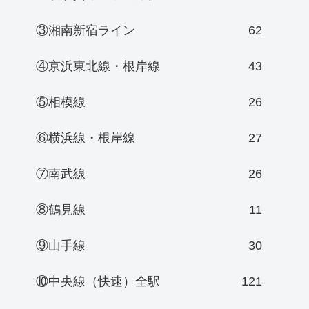
③湘南新宿ライン
62
④京浜東北線・根岸線
43
⑤相模線
26
⑥横浜線・根岸線
27
⑦南武線
26
⑧鶴見線
11
⑨山手線
30
⑩中央線（快速）全駅
121