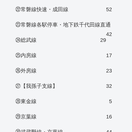
㉒常磐線快速・成田線
52
㉓常磐線各駅停車・地下鉄千代田線直通
42
㉔総武線
29
㉕内房線
17
㉖外房線
23
㉗【我孫子支線】
32
㉘東金線
5
㉙京葉線
16
㉚武蔵野線・京葉線
44