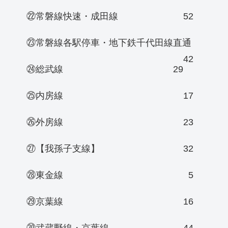
㉒常磐線快速・成田線
52
㉓常磐線各駅停車・地下鉄千代田線直通
42
㉔総武線
29
㉕内房線
17
㉖外房線
23
㉗【我孫子支線】
32
㉘東金線
5
㉙京葉線
16
㉚武蔵野線・京葉線
44