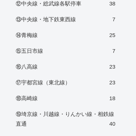
⑫中央線・総武線各駅停車
38
⑬中央線・地下鉄東西線
7
⑭青梅線
25
⑮五日市線
7
⑯八高線
23
⑰宇都宮線（東北線）
23
⑱高崎線
18
⑲埼京線・川越線・りんかい線・相鉄線
直通
40