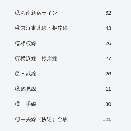
③湘南新宿ライン
62
④京浜東北線・根岸線
43
⑤相模線
26
⑥横浜線・根岸線
27
⑦南武線
26
⑧鶴見線
11
⑨山手線
30
⑩中央線（快速）全駅
121