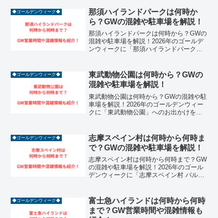
那須ハイランドパークは何時か
◆ゴールデンウィーク◆
ら？GWの混雑や駐車場を解説！
那須ハイランドパークは何時から？GWの
混雑や駐車場を解説！2026年のゴールデ
ンウィークに「那須ハイランドパーク」
へのお出かけを計画している方は必見で
す！栃木県那須高原の大自然に囲まれた
このパークは、40種類以上のアトラクシ
東武動物公園は何時から？GWの
◆ゴールデンウィーク◆
ョンを誇り、特に...
混雑や駐車場を解説！
東武動物公園は何時から？GWの混雑や駐
車場を解説！2026年のゴールデンウィー
クに「東武動物公園」へのお出かけを計
画している方は必見です！動物園と遊園
地、さらに花や植物まで楽しめる「ハイ
ブリッド・レジャーランド」として知ら
志摩スペイン村は何時から何時ま
◆ゴールデンウィーク◆
れるこの施設は、連...
で？GWの混雑や駐車場を解説！
志摩スペイン村は何時から何時まで？GW
の混雑や駐車場を解説！2026年のゴール
デンウィークに「志摩スペイン村 パルケ
エスパーニャ」へのお出かけを計画して
いる方は必見です！三重県志摩市の美し
い海岸線近くに位置するこのパークは、
富士急ハイランドは何時から何時
◆ゴールデンウィーク◆
情熱的なフラメン...
まで？GW営業時間や混雑情報も