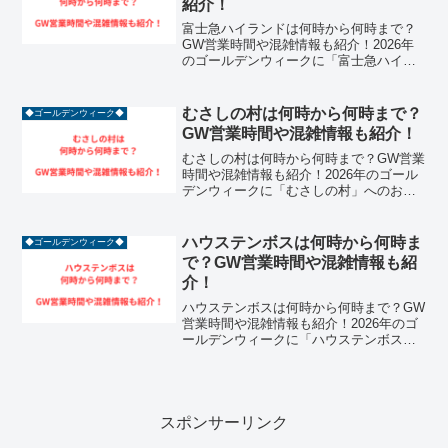
紹介！
富士急ハイランドは何時から何時まで？
GW営業時間や混雑情報も紹介！2026年
のゴールデンウィークに「富士急ハイラ
ンド」へのお出かけを計画している絶叫
マシン好きの方は必見です！山梨県富士
吉田市に位置し、富士山の絶景をバック
むさしの村は何時から何時まで？
◆ゴールデンウィーク◆
に「FUJIYAMA...
GW営業時間や混雑情報も紹介！
むさしの村は何時から何時まで？GW営業
時間や混雑情報も紹介！2026年のゴール
デンウィークに「むさしの村」へのお出
かけを計画しているファミリーは必見で
す！埼玉県加須市にあるこの施設は、遊
園地、農業体験、ふれあい牧場が揃っ
ハウステンボスは何時から何時ま
◆ゴールデンウィーク◆
た、小さなお子様の「...
で？GW営業時間や混雑情報も紹
介！
ハウステンボスは何時から何時まで？GW
営業時間や混雑情報も紹介！2026年のゴ
ールデンウィークに「ハウステンボス
（HTB）」へのお出かけを計画している
方は必見です！長崎県佐世保市にあるこ
のパークは、日本最大級の面積を誇る単
独テーマパークであ...
スポンサーリンク