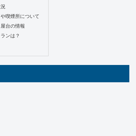
状況
レや喫煙所について
・屋台の情報
トランは？