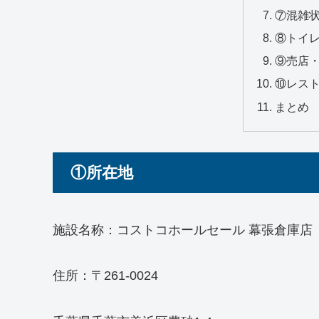
⑦混雑
⑧トイ
⑨売店
⑩レス
まとめ
①所在地
施設名称：コストコホールセール 幕張倉庫店
住所：〒261-0024