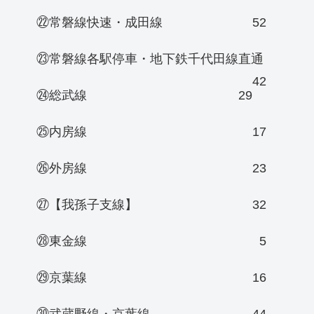
㉒常磐線快速・成田線
52
㉓常磐線各駅停車・地下鉄千代田線直通
42
㉔総武線
29
㉕内房線
17
㉖外房線
23
㉗【我孫子支線】
32
㉘東金線
5
㉙京葉線
16
㉚武蔵野線・京葉線
44