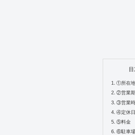
目
①所在
②営業
③営業
④定休
⑤料金
⑥駐車