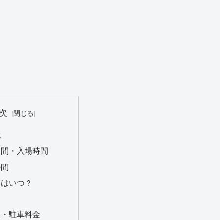
次
地
期間・入場時間
時間
日はいつ？
場・駐車料金