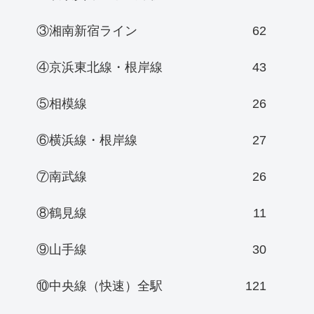
③湘南新宿ライン
62
④京浜東北線・根岸線
43
⑤相模線
26
⑥横浜線・根岸線
27
⑦南武線
26
⑧鶴見線
11
⑨山手線
30
⑩中央線（快速）全駅
121