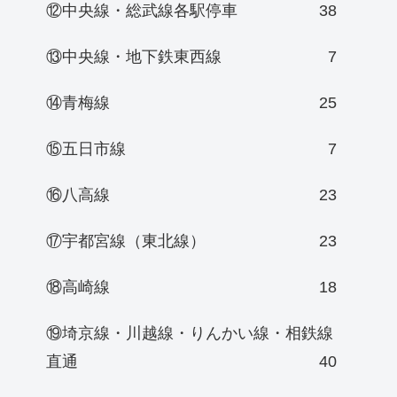
⑫中央線・総武線各駅停車
38
⑬中央線・地下鉄東西線
7
⑭青梅線
25
⑮五日市線
7
⑯八高線
23
⑰宇都宮線（東北線）
23
⑱高崎線
18
⑲埼京線・川越線・りんかい線・相鉄線
直通
40