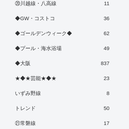
⑳川越線・八高線
11
◆GW・コストコ
36
◆ゴールデンウィーク◆
62
◆プール・海水浴場
49
◆大阪
837
★◆★芸能★◆★
23
いずみ野線
8
トレンド
50
㉑常磐線
17