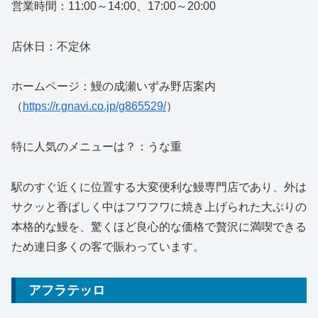
営業時間：11:00～14:00、17:00～20:00
店休日：不定休
ホームページ：鰻の成瀬いずみ野店案内
（
https://r.gnavi.co.jp/g865529/
）
特に人気のメニューは？：うな重
駅のすぐ近くに位置する大変便利な鰻専門店であり、外は
サクッと香ばしく中はフワフワに焼き上げられた大ぶりの
本格的な鰻を、驚くほど良心的な価格で贅沢に満喫できる
ため連日多くの客で賑わっています。
アフラテッロ