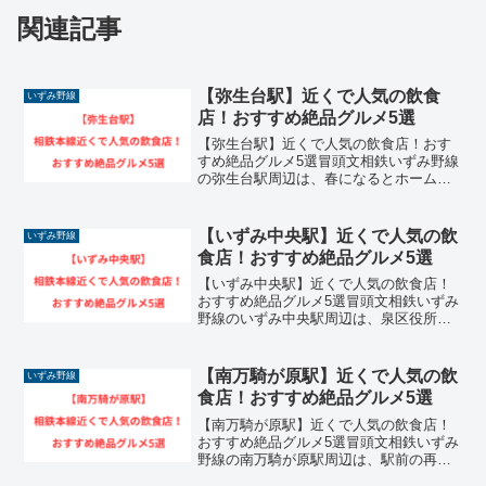
関連記事
【弥生台駅】近くで人気の飲食
いずみ野線
店！おすすめ絶品グルメ5選
【弥生台駅】近くで人気の飲食店！おす
すめ絶品グルメ5選冒頭文相鉄いずみ野線
の弥生台駅周辺は、春になるとホーム沿
いに見事な桜並木が広がり、訪れる人々
の目を楽しませてくれる大変美しい景観
を持つエリアです。周辺には閑静で穏や
【いずみ中央駅】近くで人気の飲
いずみ野線
かな住宅街が広がる一方...
食店！おすすめ絶品グルメ5選
【いずみ中央駅】近くで人気の飲食店！
おすすめ絶品グルメ5選冒頭文相鉄いずみ
野線のいずみ中央駅周辺は、泉区役所や
泉公会堂などの行政機関が集まる街の中
心地であり、和やかな和泉川の水辺空間
と調和した非常に住みやすいエリアで
【南万騎が原駅】近くで人気の飲
いずみ野線
す。駅に直結する商業施設...
食店！おすすめ絶品グルメ5選
【南万騎が原駅】近くで人気の飲食店！
おすすめ絶品グルメ5選冒頭文相鉄いずみ
野線の南万騎が原駅周辺は、駅前の再開
発にともない、美しく整備されたロータ