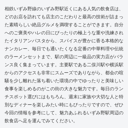
相鉄いずみ野線のいずみ野駅近くにある人気の飲食店は、
どのお店を訪れても店主のこだわりと最高の技術が詰まっ
た素晴らしい絶品グルメを満喫することができます。自分
へのご褒美やハレの日にぴったりの極上うな重や洗練され
たイタリアンパスタから、スパイスが豊かに香る本格的な
ナンカレー、毎日でも通いたくなる定番の中華料理や伝統
のラーメンセットまで、駅の周辺に一級品の実力店がバラ
ンス良く集まっています。主要駅である二俣川駅や横浜駅
からのアクセスも非常にスムーズでありながら、都会の喧
騒を少し離れた落ち着いた環境の中でゆったりと美味しい
食事を楽しめるのがこの街の大きな魅力です。毎日のラン
チスポット選びにはもちろん、週末に家族や大切な人と特
別なディナーを楽しみたい時にもぴったりですので、ぜひ
今回の情報を参考にして、魅力あふれるいずみ野駅周辺の
飲食店へ足を運んでみてください。