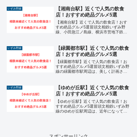
リーや商業施設が誕生し、非常に洗練さ
れた住みやすい街へと進化を遂げている
【湘南台駅】近くで人気の飲食
いずみ野線
エリアです。豊かな緑が...
店！おすすめ絶品グルメ5選
【湘南台駅】近くで人気の飲食店！おす
すめ絶品グルメ5選冒頭文相鉄いずみ野
線、小田急江ノ島線、横浜市営地下鉄ブ
ルーラインの3路線が乗り入れる湘南台駅
周辺は、藤沢市北部の交通の要所として
毎日非常に多くの人々が行き交う活気あ
【緑園都市駅】近くで人気の飲食
いずみ野線
ふれるエリアです。近隣...
店！おすすめ絶品グルメ5選
【緑園都市駅】近くで人気の飲食店！お
すすめ絶品グルメ5選冒頭文相鉄いずみ野
線の緑園都市駅周辺は、美しく計画され
た街並みと豊かな緑が調和する、神奈川
県内でも屈指の洗練された高級住宅街が
広がるエリアです。フェリス女学院大学
【ゆめが丘駅】近くで人気の飲食
いずみ野線
のキャンパスがあること...
店！おすすめ絶品グルメ5選
【ゆめが丘駅】近くで人気の飲食店！お
すすめ絶品グルメ5選冒頭文相鉄いずみ野
線のゆめが丘駅周辺は、近年になって駅
前の大規模な区画整理や超大型商業施設
であるソラトスが開業したことにより、
神奈川県内でも屈指の注目を集めている
急成長中の最先端エリア...
スポンサーリンク