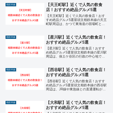
を遂げている非常に活気のあるエリアで
【天王町駅】近くで人気の飲食
相鉄本線
す。駅に直通する大型の...
店！おすすめ絶品グルメ5選
【天王町駅】近くで人気の飲食店！おす
すめ絶品グルメ5選冒頭文相鉄本線の天王
町駅周辺は、かつて東海道の宿場町とし
て栄えた歴史を持ち、現在も活気ある商
店街と近代的なオフィスビルが融合する
大変賑やかなエリアです。駅の近くに
【星川駅】近くで人気の飲食店！
相鉄本線
は、毎日通いたくなるよう...
おすすめ絶品グルメ5選
【星川駅】近くで人気の飲食店！おすす
め絶品グルメ5選冒頭文相鉄本線の星川駅
周辺は、保土ケ谷区の行政の中心地であ
り、近年高架化や駅前再開発が進んでさ
らに利便性が高まっている注目のエリア
です。駅の周辺や近くの商業施設には、
【西谷駅】近くで人気の飲食店！
相鉄本線
地元で長く愛され続ける...
おすすめ絶品グルメ5選
【西谷駅】近くで人気の飲食店！おすす
め絶品グルメ5選冒頭文相鉄本線の西谷駅
周辺は、JR線や東急線との直通運転が開
始されてから交通の要所として目覚まし
い発展を遂げており、非常に注目を集め
ているエリアです。利便性が飛躍的に向
【大和駅】近くで人気の飲食店！
相鉄本線
上した駅の近くには、...
おすすめ絶品グルメ5選