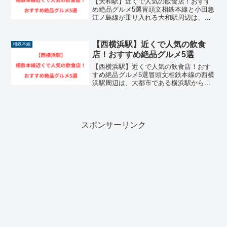
【大和駅】近くで人気の飲食店！おすす
め絶品グルメ5選冒頭文相鉄本線と小田急
江ノ島線が乗り入れる大和駅周辺は、複
数の路線が交差する交通の要所として毎
日非常に多くの人々が行き交う活気あふ
れるエリアです。駅の周辺には、お仕事
【西横浜駅】近くで人気の飲食
相鉄本線
帰りや買い物ついでにふ...
店！おすすめ絶品グルメ5選
【西横浜駅】近くで人気の飲食店！おす
すめ絶品グルメ5選冒頭文相鉄本線の西横
浜駅周辺は、大都市である横浜駅からわ
ずか2駅という至近距離にありながら、の
んびりとした住宅街の雰囲気が広がる落
ち着いたエリアです。周囲には知る人ぞ
知る隠れた実力派の飲...
スポンサーリンク