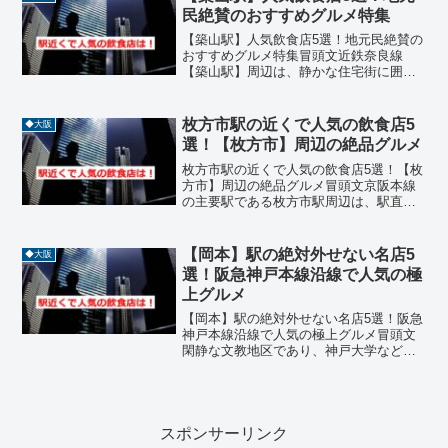
ています。今回は【岡本】...
民絶賛のおすすめグルメ特集
【築山駅】人気飲食店5選！地元民絶賛の
おすすめグルメ特集冒頭文近鉄奈良線
【築山駅】周辺は、静かな住宅街に囲ま
れた落ち着いたエリアで、地元民に愛さ
れる飲食店が点在しています。駅から徒
歩圏内には、串揚げ、ステーキ、カレ
枚方市駅の近くで人気の飲食店5
◆大阪
ー、居酒屋、鉄板料理などジ...
選！【枚方市】周辺の絶品グルメ
枚方市駅の近くで人気の飲食店5選！【枚
方市】周辺の絶品グルメ冒頭文京阪本線
の主要駅である枚方市駅周辺は、駅直結
の枚方T-SITEをはじめ、商業施設や公共
施設が集中する北河内エリアの中心地で
す。再開発が進む一方で、かつての宿場
【岡本】駅の絶対外せない名店5
◆大阪
町としての風情を...
選！阪急神戸本線沿線で人気の極
上グルメ
【岡本】駅の絶対外せない名店5選！阪急
神戸本線沿線で人気の極上グルメ冒頭文
閑静な文教地区であり、神戸大学など教
育機関が集まる【岡本】駅は、**阪急神
戸本線（大阪梅田〜神戸三宮）**沿線の
中でも、学生から地域住民まで、幅広い
層に愛される質の高...
スポンサーリンク