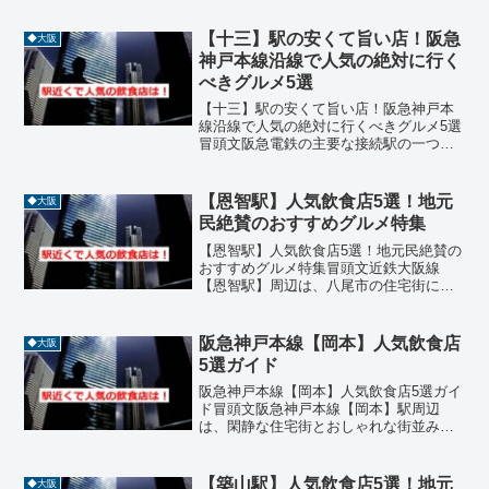
【十三】駅の安くて旨い店！阪急
◆大阪
神戸本線沿線で人気の絶対に行く
べきグルメ5選
【十三】駅の安くて旨い店！阪急神戸本
線沿線で人気の絶対に行くべきグルメ5選
冒頭文阪急電鉄の主要な接続駅の一つで
ある【十三】駅は、**阪急神戸本線（大
阪梅田〜神戸三宮）**の途中駅として、
常に活気あふれる街です。駅周辺には、
【恩智駅】人気飲食店5選！地元
◆大阪
昔ながらの飲屋街や...
民絶賛のおすすめグルメ特集
【恩智駅】人気飲食店5選！地元民絶賛の
おすすめグルメ特集冒頭文近鉄大阪線
【恩智駅】周辺は、八尾市の住宅街に位
置しながらも、実力派の飲食店が点在す
る隠れたグルメエリアです。駅から徒歩
圏内には、ラーメン、しゃぶしゃぶ、寿
阪急神戸本線【岡本】人気飲食店
◆大阪
司、和食、居酒屋などジャ...
5選ガイド
阪急神戸本線【岡本】人気飲食店5選ガイ
ド冒頭文阪急神戸本線【岡本】駅周辺
は、閑静な住宅街とおしゃれな街並みが
広がるエリアです。神戸らしい洗練され
た雰囲気の中に、地元の人々に愛される
飲食店や隠れ家的なレストランが点在し
【築山駅】人気飲食店5選！地元
◆大阪