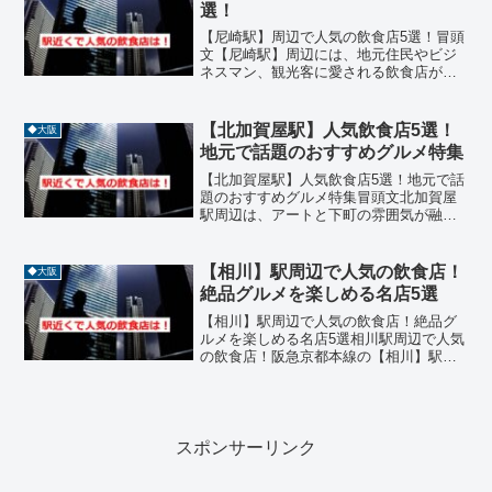
りのグルメスポットが揃...
選！
【尼崎駅】周辺で人気の飲食店5選！冒頭
文【尼崎駅】周辺には、地元住民やビジ
ネスマン、観光客に愛される飲食店が多
数あります。イタリアン、居酒屋、焼
肉、カフェ、和食などジャンルも豊富
で、ランチやディナーにぴったりの名店
【北加賀屋駅】人気飲食店5選！
◆大阪
が揃っています。今回はJR...
地元で話題のおすすめグルメ特集
【北加賀屋駅】人気飲食店5選！地元で話
題のおすすめグルメ特集冒頭文北加賀屋
駅周辺は、アートと下町の雰囲気が融合
した注目エリアとして人気が高まってい
ます。住宅街の中に個性的な飲食店が点
在し、地元の人々や訪れる観光客に愛さ
【相川】駅周辺で人気の飲食店！
◆大阪
れています。カフェ、焼...
絶品グルメを楽しめる名店5選
【相川】駅周辺で人気の飲食店！絶品グ
ルメを楽しめる名店5選相川駅周辺で人気
の飲食店！阪急京都本線の【相川】駅周
辺は、神崎川や安威川が流れる穏やかな
環境にあり、大阪成蹊大学などのキャン
パスが近いことから学生街としての活気
も併せ持つエリアです。...
スポンサーリンク