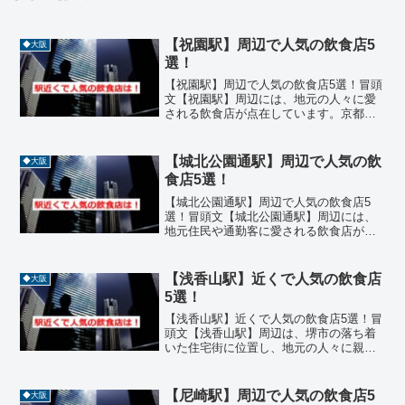
【祝園駅】周辺で人気の飲食店5
◆大阪
選！
【祝園駅】周辺で人気の飲食店5選！冒頭
文【祝園駅】周辺には、地元の人々に愛
される飲食店が点在しています。京都府
精華町に位置するこの駅は、JR学研都市
線と近鉄京都線の接続駅としても知ら
れ、アクセスの良さから多くの人が訪れ
【城北公園通駅】周辺で人気の飲
◆大阪
ます。居酒屋、焼肉、カ...
食店5選！
【城北公園通駅】周辺で人気の飲食店5
選！冒頭文【城北公園通駅】周辺には、
地元住民や通勤客に愛される飲食店が点
在しています。焼肉、寿司、お好み焼
き、餃子など大阪らしいグルメが揃い、
ランチやディナーにぴったりの名店が多
【浅香山駅】近くで人気の飲食店
◆大阪
数あります。今回は城北公園...
5選！
【浅香山駅】近くで人気の飲食店5選！冒
頭文【浅香山駅】周辺は、堺市の落ち着
いた住宅街に位置し、地元の人々に親し
まれる飲食店が点在するエリアです。近
鉄高野線の駅として、通勤・通学にも便
利な立地で、ランチやディナーにぴった
【尼崎駅】周辺で人気の飲食店5
◆大阪