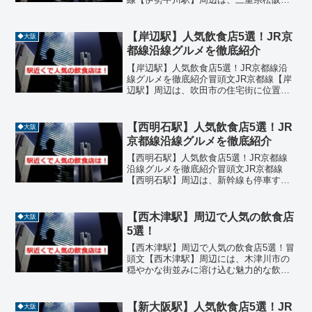
の交通の要所として知られ、地元民と観
光客に親しまれる飲食店が点在していま
す。駅から徒歩圏内には、イタリアン、
【岸辺駅】人気飲食店5選！JR京
◆大阪
居酒屋、中華、とんかつ...
都線沿線グルメを徹底紹介
【岸辺駅】人気飲食店5選！JR京都線沿
線グルメを徹底紹介冒頭文JR京都線【岸
辺駅】周辺は、吹田市の住宅街に位置し
ながら、個性豊かな飲食店が集まるグル
メエリアです。駅から徒歩圏内に、ラー
メン、寿司、焼肉、たこ焼き、カフェな
【西明石駅】人気飲食店5選！JR
◆大阪
どジャンルも多彩。こ...
京都線沿線グルメを徹底紹介
【西明石駅】人気飲食店5選！JR京都線
沿線グルメを徹底紹介冒頭文JR京都線
【西明石駅】周辺は、新幹線も停車する
交通の要所でありながら、地元グルメが
充実したエリアとしても知られていま
す。駅から徒歩圏内に、焼肉、中華、ス
【西木津駅】周辺で人気の飲食店
◆大阪
テーキ、寿司、ラーメンな...
5選！
【西木津駅】周辺で人気の飲食店5選！冒
頭文【西木津駅】周辺には、木津川市の
穏やかな街並みに溶け込む魅力的な飲食
店が点在しています。ラーメン、フレン
チ、和食、寿司、焼肉などジャンルも豊
富で、地元住民や観光客に長年愛されて
【新大阪駅】人気飲食店5選！JR
◆大阪