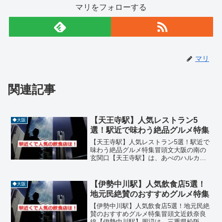
マリをフォローする
マリ
関連記事
【天王寺駅】人気レストラン5
◆大阪
選！駅近で味わう絶品グルメ特集
【天王寺駅】人気レストラン5選！駅近で
味わう絶品グルメ特集冒頭文大阪の南の
玄関口【天王寺駅】は、あべのハルカス
や天王寺公園など観光・商業施設が集ま
る活気あるエリアです。駅周辺には、和
食、洋食、鉄板焼き、ビアホールなど多
【伊勢中川駅】人気飲食店5選！
◆大阪
彩なジャンルの飲食店が...
地元民絶賛のおすすめグルメ特集
【伊勢中川駅】人気飲食店5選！地元民絶
賛のおすすめグルメ特集冒頭文近鉄奈良
線【伊勢中川駅】周辺は、三重県松阪市