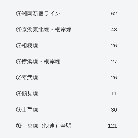
③湘南新宿ライン
62
④京浜東北線・根岸線
43
⑤相模線
26
⑥横浜線・根岸線
27
⑦南武線
26
⑧鶴見線
11
⑨山手線
30
⑩中央線（快速）全駅
121