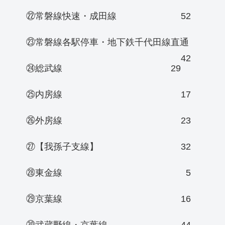
㉒常磐線快速・成田線
52
㉓常磐線各駅停車・地下鉄千代田線直通
42
㉔総武線
29
㉕内房線
17
㉖外房線
23
㉗【我孫子支線】
32
㉘東金線
5
㉙京葉線
16
㉚武蔵野線・京葉線
44