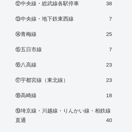
⑫中央線・総武線各駅停車
38
⑬中央線・地下鉄東西線
7
⑭青梅線
25
⑮五日市線
7
⑯八高線
23
⑰宇都宮線（東北線）
23
⑱高崎線
18
⑲埼京線・川越線・りんかい線・相鉄線
直通
40