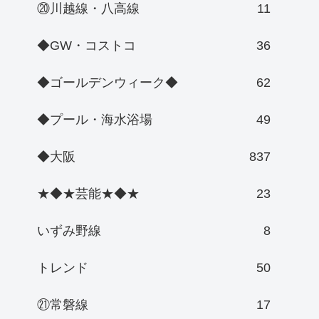
⑳川越線・八高線
11
◆GW・コストコ
36
◆ゴールデンウィーク◆
62
◆プール・海水浴場
49
◆大阪
837
★◆★芸能★◆★
23
いずみ野線
8
トレンド
50
㉑常磐線
17