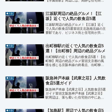
【学園前駅】周辺には、閑静な住宅街と
文化施設が広がる落ち着いた街並みに、
地元民に愛される飲食店が点在していま
す。駅直結の百貨店や徒歩圏内の路地裏
江坂駅周辺の絶品グルメ！【江
◆大阪
には、和食・洋食・イタ...
坂】近くで人気の飲食店5選
江坂駅周辺の絶品グルメ！【江坂】近く
で人気の飲食店5選冒頭文北急南北線の主
要駅であり、ビジネス街と住宅街が共存
する【江坂】は、大阪市内へのアクセス
も良く、非常に活気にあふれたエリアで
す。そのため、駅周辺にはランチからデ
出町柳駅の近くで人気の飲食店5
◆大阪
ィナーまで、感度の高い...
選！【出町柳】周辺の絶品グルメ
出町柳駅の近くで人気の飲食店5選！【出
町柳】周辺の絶品グルメ冒頭文京都の風
情を感じる京阪本線の終着点、出町柳駅
周辺には、観光客から地元の方までを虜
にする魅力的な飲食店が数多く点在して
います。世界遺産の下鴨神社にもほど近
阪急神戸本線【武庫之荘】人気飲
◆大阪
く、豊かな自然と歴史が...
食店5選ガイド
阪急神戸本線【武庫之荘】人気飲食店5選
ガイド冒頭文阪急神戸本線【武庫之荘】
駅周辺は、落ち着いた住宅街の中にあり
ながら、グルメスポットとしても注目さ
れるエリアです。地元の人々に愛される
老舗から新しいスタイルを取り入れたレ
【加島駅】周辺で人気の飲食店5
◆大阪