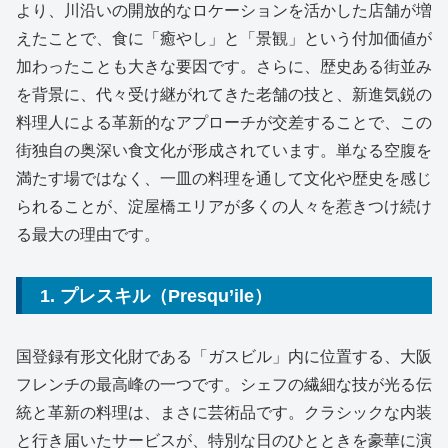
より、川沿いの開放的なロケーションを活かした店舗が増
えたことで、食に「癒やし」と「景観」という付加価値が
加わったことも大きな要因です。さらに、歴史ある街並み
を背景に、代々受け継がれてきた老舗の技と、新進気鋭の
料理人による革新的なアプローチが交差することで、この
街独自の奥深い食文化が形成されています。単なる空腹を
満たす場ではなく、一皿の料理を通して文化や歴史を感じ
られることが、淀屋橋エリアが多くの人々を惹きつけ続け
る最大の理由です。
1. プレスキル（Presqu’ile）
国登録有形文化財である「ガスビル」内に位置する、大阪
フレンチの最高峰の一つです。シェフの繊細な技が光る伝
統と革新の料理は、まさに芸術品です。クラシックな内装
と行き届いたサービスが、特別な日のひとときを豪華に演