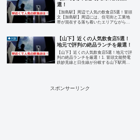
ストランまで幅広く揃い...
選！
【加島駅】周辺で人気の飲食店5選！冒頭
文【加島駅】周辺には、住宅街と工業地
帯が混在する落ち着いたエリアながら、
地元住民に愛される飲食店が点在してい
ます。インドカレー、定食、中華、焼
肉、ラーメンなどジャンルも豊富で、ラ
【山下】近くの人気飲食店5選！
◆大阪
ンチやディナーにぴったり...
地元で評判の絶品ランチを厳選！
【山下】近くの人気飲食店5選！地元で評
判の絶品ランチを厳選！1. 冒頭文能勢電
鉄妙見線と日生線が分岐する山下駅周辺
は、能勢方面への交通の拠点として古く
から栄えてきたエリアです。駅周辺には
歴史を感じさせる街並みと新しい住宅地
が共存しており、そ...
スポンサーリンク