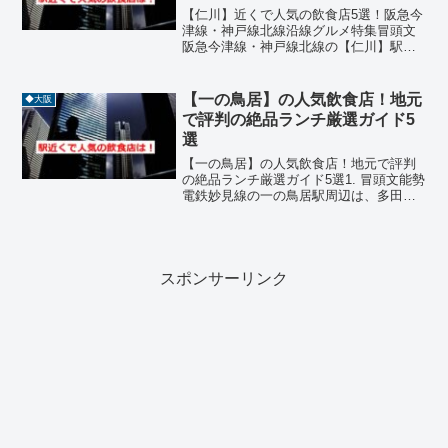
【仁川】近くで人気の飲食店5選！阪急今
津線・神戸線北線沿線グルメ特集冒頭文
阪急今津線・神戸線北線の【仁川】駅周
辺は、自然と住宅街が調和した落ち着い
たエリアです。仁川競馬場や公園も近
く、散策やお出かけの合間に立ち寄れる
【一の鳥居】の人気飲食店！地元
◆大阪
飲食店が点在しています。...
で評判の絶品ランチ厳選ガイド5
選
【一の鳥居】の人気飲食店！地元で評判
の絶品ランチ厳選ガイド5選1. 冒頭文能勢
電鉄妙見線の一の鳥居駅周辺は、多田神
社の巨大な鳥居がそびえ立ち、歴史の重
みと豊かな自然が融合した非常に穏やか
なエリアです。駅のすぐそばを国道173号
線が走り、能勢...
スポンサーリンク