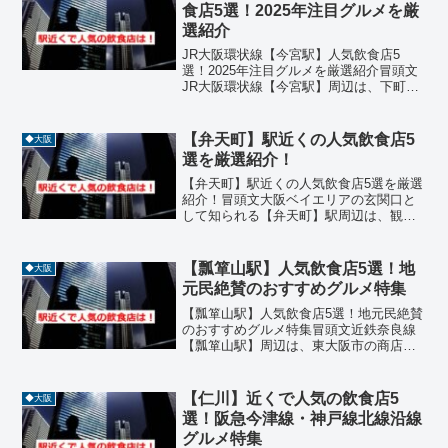
参拝客や地元住民に...
食店5選！2025年注目グルメを厳
選紹介
JR大阪環状線【今宮駅】人気飲食店5
選！2025年注目グルメを厳選紹介冒頭文
JR大阪環状線【今宮駅】周辺は、下町の
雰囲気が残るエリアで、地元の人々に愛
される飲食店が点在しています。焼肉や
海鮮、創作料理などジャンルも豊富で、
【弁天町】駅近くの人気飲食店5
◆大阪
ランチやディナーに...
選を厳選紹介！
【弁天町】駅近くの人気飲食店5選を厳選
紹介！冒頭文大阪ベイエリアの玄関口と
して知られる【弁天町】駅周辺は、観光
やビジネス、ショッピングの拠点として
多くの人が訪れるエリアです。そんな便
利な立地にあるこの駅周辺には、地元の
【瓢箪山駅】人気飲食店5選！地
◆大阪
人々に愛される名店や、...
元民絶賛のおすすめグルメ特集
【瓢箪山駅】人気飲食店5選！地元民絶賛
のおすすめグルメ特集冒頭文近鉄奈良線
【瓢箪山駅】周辺は、東大阪市の商店街
が広がる下町情緒あふれるエリアで、地
元民に親しまれる飲食店が数多く点在し
ています。駅から徒歩圏内には、焼肉、
【仁川】近くで人気の飲食店5
◆大阪
お好み焼き、うどん、オ...
選！阪急今津線・神戸線北線沿線
グルメ特集