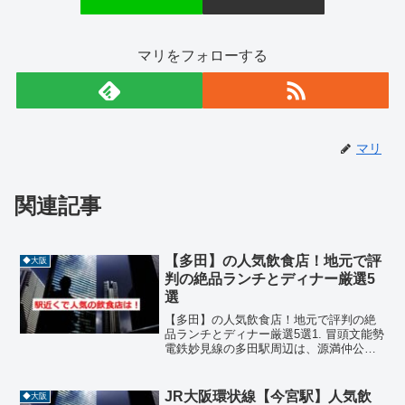
マリをフォローする
マリ
関連記事
【多田】の人気飲食店！地元で評
◆大阪
判の絶品ランチとディナー厳選5
選
【多田】の人気飲食店！地元で評判の絶
品ランチとディナー厳選5選1. 冒頭文能勢
電鉄妙見線の多田駅周辺は、源満仲公ゆ
かりの多田神社が鎮座する歴史深いエリ
アであり、古くからの街並みと新しい住
宅地が共存しています。この地域には、
JR大阪環状線【今宮駅】人気飲
◆大阪