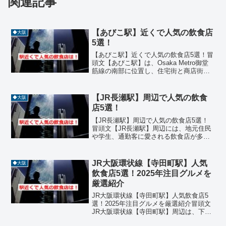
関連記事
【あびこ駅】近くで人気の飲食店
◆大阪
5選！
【あびこ駅】近くで人気の飲食店5選！冒
頭文【あびこ駅】は、Osaka Metro御堂
筋線の南部に位置し、住宅街と商店街が
広がる落ち着いたエリアです。駅周辺に
は、地元の人々に長年愛される飲食店
や、こだわりの料理を提供する個人店が
【JR長瀬駅】周辺で人気の飲食
◆大阪
点在しており、...
店5選！
【JR長瀬駅】周辺で人気の飲食店5選！
冒頭文【JR長瀬駅】周辺には、地元住民
や学生、通勤客に愛される飲食店が多数
あります。焼き鳥、中華、鍋、焼肉、ラ
ーメンなどジャンルも豊富で、ランチや
ディナーにぴったりの名店が揃っていま
JR大阪環状線【寺田町駅】人気
◆大阪
す。今回はJR長瀬駅...
飲食店5選！2025年注目グルメを
厳選紹介
JR大阪環状線【寺田町駅】人気飲食店5
選！2025年注目グルメを厳選紹介冒頭文
JR大阪環状線【寺田町駅】周辺は、下町
の温かさとグルメの奥深さが共存するエ