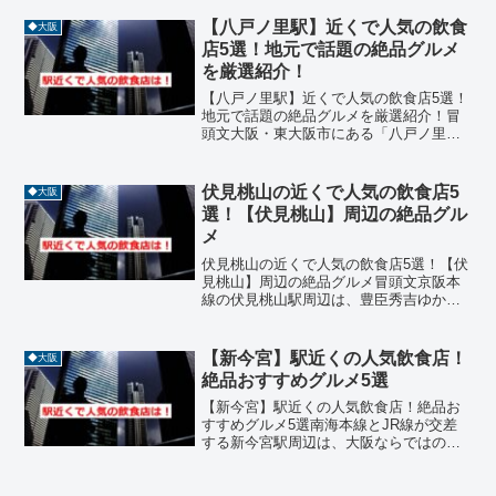
リアです。とんかつやラーメン、お好み
焼きなど、大阪らしい味を楽しめる名店
【八戸ノ里駅】近くで人気の飲食
◆大阪
が揃っており、地...
店5選！地元で話題の絶品グルメ
を厳選紹介！
【八戸ノ里駅】近くで人気の飲食店5選！
地元で話題の絶品グルメを厳選紹介！冒
頭文大阪・東大阪市にある「八戸ノ里
駅」周辺は、大学や住宅街が広がる落ち
着いたエリアで、地元民に愛される飲食
店が点在しています。焼肉、ラーメン、
伏見桃山の近くで人気の飲食店5
◆大阪
懐石料理、カフェなどジャ...
選！【伏見桃山】周辺の絶品グル
メ
伏見桃山の近くで人気の飲食店5選！【伏
見桃山】周辺の絶品グルメ冒頭文京阪本
線の伏見桃山駅周辺は、豊臣秀吉ゆかり
の伏見城下町として栄え、現在も日本を
代表する酒どころとして知られる情緒あ
ふれるエリアです。駅を降りてすぐの
【新今宮】駅近くの人気飲食店！
◆大阪
「伏見大手筋商店街」を中...
絶品おすすめグルメ5選
【新今宮】駅近くの人気飲食店！絶品お
すすめグルメ5選南海本線とJR線が交差
する新今宮駅周辺は、大阪ならではの下
町情緒と、通天閣を象徴とする新世界エ
リアの活気が混ざり合うグルメの聖地で
す。かつてはディープな街として知られ