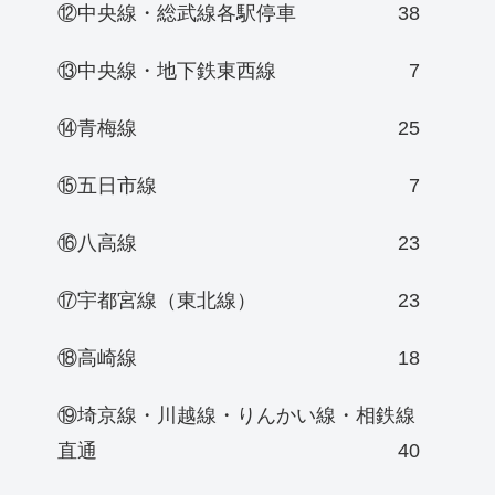
⑫中央線・総武線各駅停車
38
⑬中央線・地下鉄東西線
7
⑭青梅線
25
⑮五日市線
7
⑯八高線
23
⑰宇都宮線（東北線）
23
⑱高崎線
18
⑲埼京線・川越線・りんかい線・相鉄線
直通
40