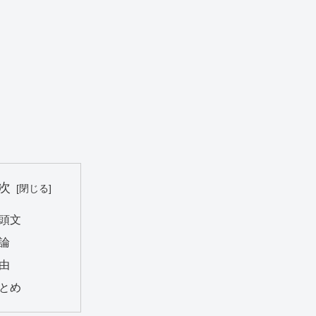
次
頭文
論
由
とめ