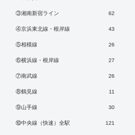
③湘南新宿ライン
62
④京浜東北線・根岸線
43
⑤相模線
26
⑥横浜線・根岸線
27
⑦南武線
26
⑧鶴見線
11
⑨山手線
30
⑩中央線（快速）全駅
121