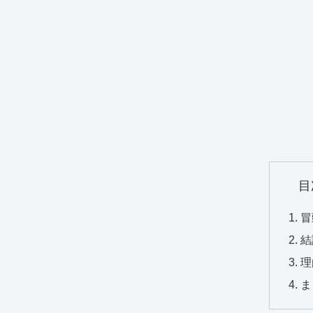
目
冒
結
理
ま