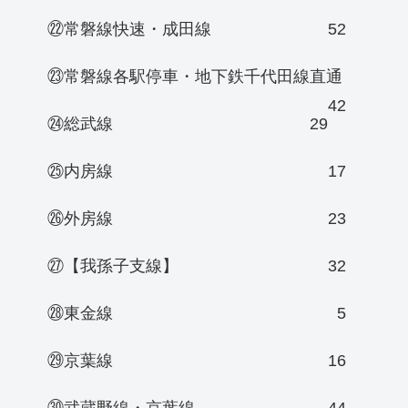
㉒常磐線快速・成田線
52
㉓常磐線各駅停車・地下鉄千代田線直通
42
㉔総武線
29
㉕内房線
17
㉖外房線
23
㉗【我孫子支線】
32
㉘東金線
5
㉙京葉線
16
㉚武蔵野線・京葉線
44