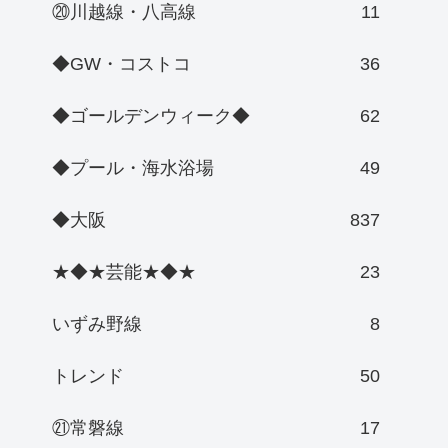
⑳川越線・八高線
11
◆GW・コストコ
36
◆ゴールデンウィーク◆
62
◆プール・海水浴場
49
◆大阪
837
★◆★芸能★◆★
23
いずみ野線
8
トレンド
50
㉑常磐線
17