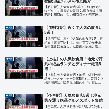
都線沿線グルメを徹底紹介
【明石駅】人気飲食店5選！JR京都線沿
線グルメを徹底紹介冒頭文JR京都線【明
石駅】周辺は、魚の棚商店街や明石焼き
の名店が集まるグルメの街として知られ
ています。新鮮な海の幸を使った寿司
や、地元名物の玉子焼き（明石焼き）、
【道明寺駅】近くで人気の飲食店
◆大阪
本格イタリアンなど、ジ...
5選！
【道明寺駅】近くで人気の飲食店5選！冒
頭文【道明寺駅】は、藤井寺市の歴史あ
る街並みに位置し、近鉄南大阪線と道明
寺線が交差する交通の要所です。周辺に
は道明寺天満宮や古墳群などの観光地も
あり、地元の人々や観光客に親しまれる
【上桂】の人気飲食店！地元で評
◆大阪
飲食店が点在しています...
判の絶品ランチとディナー厳選5
選！
【上桂】の人気飲食店！地元で評判の絶
品ランチとディナー厳選5選！1. 冒頭文上
桂駅周辺は、阪急嵐山線の中でも特に落
ち着いた空気が流れるエリアであり、観
光地である嵐山の喧騒を離れてゆっくり
と食事を楽しみたい方に最適です。住宅
【今里駅】人気飲食店5選！地元
◆大阪
街の中にひっそりと...
民が通う絶品グルメスポット集結
【今里駅】人気飲食店5選！地元民が通う