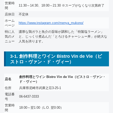
営業時
11:30～14:30、18:00～21:30 ※スープがなくなり次第終了
間
店休日
不定休
ホーム
https://www.instagram.com/menya_mukono/
ページ
特に人
濃厚な鶏ガラと魚介の旨味が調和した「特製塩ラーメン」
気のメ
と、じっくり煮込んだ「とろけるチャーシュー丼」が絶大な
ニュー
人気を誇ります。
3-1. 創作料理とワイン Bistro Vin de Vie（ビ
ストロ・ヴァン・ド・ヴィー）
創作料理とワイン Bistro Vin de Vie（ビストロ・ヴァン・
店名
ド・ヴィー）
住所
兵庫県尼崎市武庫之荘3-25-1
電話番
06-6437-3333
号
営業時
18:00～翌1:00（L.O. 翌0:00）
間