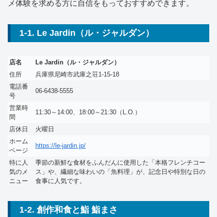
メ体験を求める方に自信をもっておすすめできます。
1-1. Le Jardin（ル・ジャルダン）
店名
Le Jardin（ル・ジャルダン）
住所
兵庫県尼崎市武庫之荘1-15-18
電話番
06-6438-5555
号
営業時
11:30～14:00、18:00～21:30（L.O.）
間
店休日
火曜日
ホーム
https://le-jardin.jp/
ページ
特に人
季節の新鮮な食材をふんだんに使用した「本格フレンチコー
気のメ
ス」や、繊細な味わいの「魚料理」が、記念日や特別な日の
ニュー
食事に人気です。
1-2. 創作和食と鮨 鮨まさ