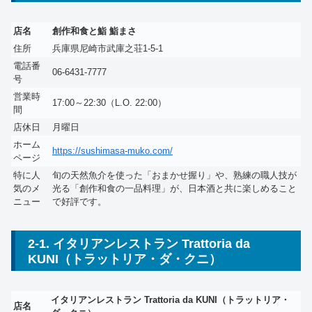
店名
創作和食と鮨 鮨まさ
住所
兵庫県尼崎市武庫之荘1-5-1
電話番
06-6431-7777
号
営業時
17:00～22:30（L.O. 22:00）
間
店休日
月曜日
ホーム
https://sushimasa-muko.com/
ページ
特に人
旬の天然魚介を使った「おまかせ握り」や、熟練の職人技が
気のメ
光る「創作和食の一品料理」が、日本酒と共に楽しめること
ニュー
で好評です。
2-1. イタリアンレストラン Trattoria da
KUNI（トラットリア・ダ・クニ）
イタリアンレストラン Trattoria da KUNI（トラットリア・
店名