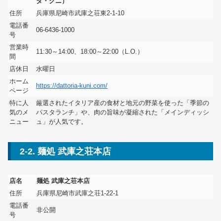
ダ・クニ）
住所
兵庫県尼崎市武庫之荘東2-1-10
電話番
06-6436-1000
号
営業時
11:30～14:00、18:00～22:00（L.O.）
間
店休日
水曜日
ホーム
https://dattoria-kuni.com/
ページ
特に人
厳選されたイタリア産の食材と地元の野菜を使った「季節の
気のメ
パスタランチ」や、肉の旨味が凝縮された「メインディッシ
ニュー
ュ」が人気です。
2-2. 麺処 武庫之荘本店
店名
麺処 武庫之荘本店
住所
兵庫県尼崎市武庫之荘1-22-1
電話番
非公開
号