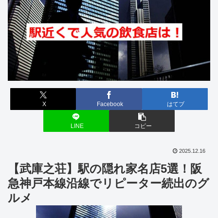
X
Facebook
はてブ
LINE
コピー
2025.12.16
【武庫之荘】駅の隠れ家名店5選！阪
急神戸本線沿線でリピーター続出のグ
ルメ