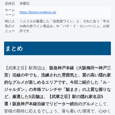
店休日
木曜日
ホーム
https://bistro-vindevie.jp/
ページ
特に人
ソムリエが厳選した「自然派ワイン」と、それに合う「牛ホ
気のメ
ホ肉の赤ワイン煮込み」や「パテ・ド・カンパーニュ」が好
ニュー
評です。
まとめ
【武庫之荘】駅周辺は、
阪急神戸本線（大阪梅田〜神戸三
宮）沿線の中でも、洗練された雰囲気と、質の高い隠れ家
的なグルメが楽しめるエリアです。今回ご紹介した「ル・
ジャルダン」の本格フレンチや「鮨まさ」の上質な握りな
ど、厳選した5店舗は、【武庫之荘】駅の隠れ家名店5
選！阪急神戸本線沿線でリピーター続出のグルメ
として、
皆様の期待に応えるでしょう。落ち着いた環境で、心ゆく