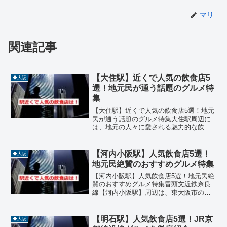
マリ
関連記事
【大住駅】近くで人気の飲食店5
◆大阪
選！地元民が通う話題のグルメ特
集
【大住駅】近くで人気の飲食店5選！地元
民が通う話題のグルメ特集大住駅周辺に
は、地元の人々に愛される魅力的な飲食
店が点在しています。この記事では、駅
から徒歩圏内でアクセスしやすく、味・
雰囲気・コスパの三拍子が揃った人気店
【河内小阪駅】人気飲食店5選！
◆大阪
を厳選してご紹介します...
地元民絶賛のおすすめグルメ特集
【河内小阪駅】人気飲食店5選！地元民絶
賛のおすすめグルメ特集冒頭文近鉄奈良
線【河内小阪駅】周辺は、東大阪市の中
心部に位置し、商店街や大学が集まる活
気あるエリアです。駅から徒歩圏内に
は、焼き鳥、イタリアン、ステーキ、寿
【明石駅】人気飲食店5選！JR京
◆大阪
司、洋食などジャンル豊富...