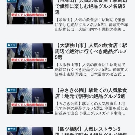
【帝塚山】人気の飲食店！駅周辺
◆大阪
で優雅に楽しむ絶品グルメ名店5
選
【帝塚山】人気の飲食店！駅周辺で優雅
に楽しむ絶品グルメ名店5選1. 冒頭文帝塚
山駅周辺は、大阪市内でも屈指の高級住
宅街として知られ、落ち着いた街並みの
中に洗練された飲食店が点在していま
す。歴史ある邸宅が並ぶこのエリアで
【大阪狭山市】人気の飲食店！駅
◆大阪
は、素材にこだわった繊...
周辺で絶対に行くべき絶品グルメ
5選
【大阪狭山市】人気の飲食店！駅周辺で
絶対に行くべき絶品グルメ5選1. 冒頭文大
阪狭山市駅周辺は、日本最古のダム式た
め池として知られる狭山池からも近く、
豊かな自然と閑静な住宅街が調和した非
常に穏やかなエリアです。この街には、
【みさき公園】駅近くの人気飲食
◆大阪
派手な宣伝は行わな...
店！地元で評判の絶品グルメ5選
【みさき公園】駅近くの人気飲食店！地
元で評判の絶品グルメ5選1. 潮風を感じる
街並みで出会う極上グルメガイド南海本
線と多奈川線が分岐する主要駅【みさき
公園】駅周辺は、かつての遊園地の面影
を残しながらも、現在は穏やかな海辺の
【四ツ橋駅】人気レストラン5
◆大阪
街として多くの人々...