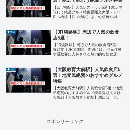
選！駅近で味わう絶品グルメ特集
【四ツ橋駅】人気レストラン5選！駅近で
味わう絶品グルメ特集冒頭文大阪メトロ
四つ橋線【四ツ橋駅】は、心斎橋や堀江
エリアに隣接するトレンドの発信地。お
しゃれなカフェや本格レストランが集ま
り、グルメ好きにはたまらないスポット
【JR淡路駅】周辺で人気の飲食
◆大阪
です。今回は、四ツ橋駅...
店5選！
【JR淡路駅】周辺で人気の飲食店5選！
冒頭文【JR淡路駅】周辺には、地元住民
や通勤客に支持される魅力的な飲食店が
多数あります。焼肉や寿司、居酒屋など
ジャンルも豊富で、ランチからディナー
まで幅広く楽しめます。今回はJR淡路駅
【大阪教育大前駅】人気飲食店5
◆大阪
近くで特に人気の高...
選！地元民絶賛のおすすめグルメ
特集
【大阪教育大前駅】人気飲食店5選！地元
民絶賛のおすすめグルメ特集冒頭文近鉄
大阪線【大阪教育大前駅】周辺は、大学
キャンパスに隣接する落ち着いた住宅街
に位置しながらも、個性豊かな飲食店が
点在するグルメスポットです。駅から徒
歩圏内には、イタリアン...
スポンサーリンク