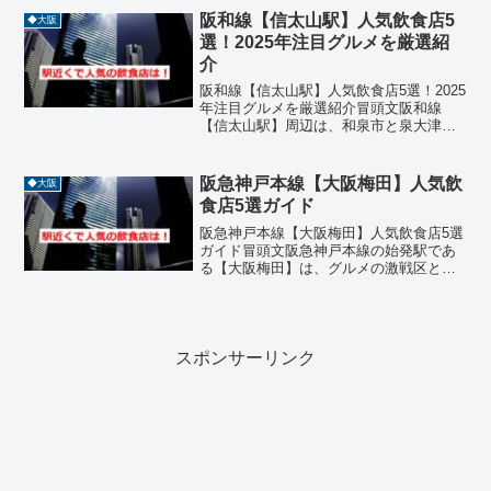
なエリアです。駅のすぐそばを国道173号
阪和線【信太山駅】人気飲食店5
◆大阪
線が走り、能勢...
選！2025年注目グルメを厳選紹
介
阪和線【信太山駅】人気飲食店5選！2025
年注目グルメを厳選紹介冒頭文阪和線
【信太山駅】周辺は、和泉市と泉大津市
の境に位置し、住宅街の中に地元民に愛
される飲食店が点在する落ち着いたグル
メエリアです。焼肉、ラーメン、ステー
阪急神戸本線【大阪梅田】人気飲
◆大阪
キ、そば、居酒屋など...
食店5選ガイド
阪急神戸本線【大阪梅田】人気飲食店5選
ガイド冒頭文阪急神戸本線の始発駅であ
る【大阪梅田】は、グルメの激戦区とし
て知られています。駅周辺には多彩なジ
ャンルの飲食店が集まり、ランチやディ
ナーを楽しむ人々で常に賑わっていま
す。今回は【大阪梅田】近...
スポンサーリンク