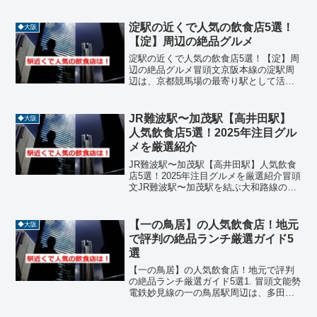
も非常に落ち着いた住宅街として知られ
ていますが、実は食通を唸らせるような
個性豊かな飲食店が数多く存在していま
淀駅の近くで人気の飲食店5選！
◆大阪
す。近隣に大学や住...
【淀】周辺の絶品グルメ
淀駅の近くで人気の飲食店5選！【淀】周
辺の絶品グルメ冒頭文京阪本線の淀駅周
辺は、京都競馬場の最寄り駅として活気
に満ちあふれる一方、淀城跡公園の美し
い石垣や水車が佇む歴史情緒豊かなエリ
アです。競馬開催日の賑わいはもちろ
JR難波駅〜加茂駅【高井田駅】
◆大阪
ん、平日は落ち着いた住宅...
人気飲食店5選！2025年注目グル
メを厳選紹介
JR難波駅〜加茂駅【高井田駅】人気飲食
店5選！2025年注目グルメを厳選紹介冒頭
文JR難波駅〜加茂駅を結ぶ大和路線の中
でも、【高井田駅】周辺は東大阪の住宅
街に位置しながら、個性豊かな飲食店が
集まるグルメスポットです。ラーメン、
【一の鳥居】の人気飲食店！地元
◆大阪
うなぎ、焼鳥、...
で評判の絶品ランチ厳選ガイド5
選
【一の鳥居】の人気飲食店！地元で評判
の絶品ランチ厳選ガイド5選1. 冒頭文能勢
電鉄妙見線の一の鳥居駅周辺は、多田神
社の巨大な鳥居がそびえ立ち、歴史の重
みと豊かな自然が融合した非常に穏やか