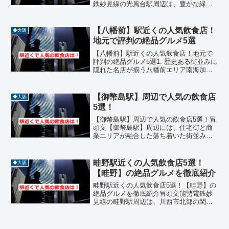
鉄妙見線の光風台駅周辺は、豊かな緑に
囲まれた美しい街並みが広がる閑静な住
宅街です。駅の周辺には、地域住民に長
年親しまれてきたアットホームなお店
【八幡前】駅近くの人気飲食店！
◆大阪
や、わざわざ遠方から...
地元で評判の絶品グルメ5選
【八幡前】駅近くの人気飲食店！地元で
評判の絶品グルメ5選1. 歴史ある街並みに
隠れた名店が揃う八幡前エリア南海加太
線の【八幡前】駅周辺は、木本八幡宮の
門前町として古くから栄え、今も落ち着
いた住宅街の中にキラリと光る名店が点
【御幣島駅】周辺で人気の飲食店
◆大阪
在するエリアです。...
5選！
【御幣島駅】周辺で人気の飲食店5選！冒
頭文【御幣島駅】周辺には、住宅街と商
業エリアが融合した落ち着いた街並みの
中に、地元住民に愛される飲食店が多数
あります。ラーメン、居酒屋、カフェ、
洋食、喫茶店などジャンルも豊富で、ラ
畦野駅近くの人気飲食店5選！
◆大阪
ンチやディナーにぴった...
【畦野】の絶品グルメを徹底紹介
畦野駅近くの人気飲食店5選！【畦野】の
絶品グルメを徹底紹介冒頭文能勢電鉄妙
見線の畦野駅周辺は、川西市北部の閑静
な住宅街が広がるエリアであり、能勢の
豊かな自然への入り口としても知られて
います。駅周辺には、地元住民に長年親