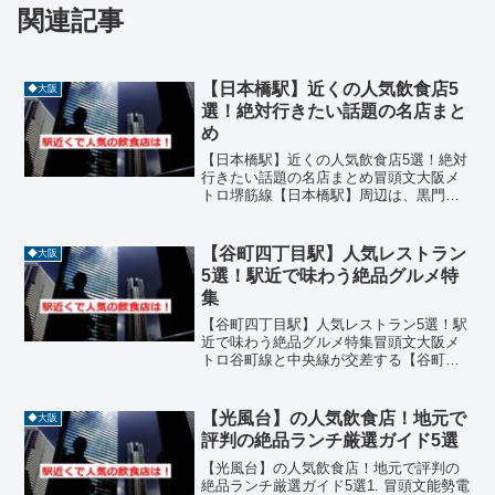
関連記事
【日本橋駅】近くの人気飲食店5
◆大阪
選！絶対行きたい話題の名店まと
め
【日本橋駅】近くの人気飲食店5選！絶対
行きたい話題の名店まとめ冒頭文大阪メ
トロ堺筋線【日本橋駅】周辺は、黒門市
場や道頓堀に近く、観光とグルメが融合
する活気あるエリアです。和食や寿司、
焼肉、ラーメンなど、ジャンルも豊富
【谷町四丁目駅】人気レストラン
◆大阪
で、地元の人々や観光客に...
5選！駅近で味わう絶品グルメ特
集
【谷町四丁目駅】人気レストラン5選！駅
近で味わう絶品グルメ特集冒頭文大阪メ
トロ谷町線と中央線が交差する【谷町四
丁目駅】は、官公庁やオフィスが集まる
ビジネス街として知られ、ランチやディ
ナーに便利な飲食店が豊富に揃うエリア
【光風台】の人気飲食店！地元で
◆大阪
です。今回は、谷町四丁...
評判の絶品ランチ厳選ガイド5選
【光風台】の人気飲食店！地元で評判の
絶品ランチ厳選ガイド5選1. 冒頭文能勢電