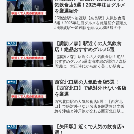
気飲食店5選！2025年注目グルメ
を厳選紹介
JR難波駅〜加茂駅【奈良駅】人気飲食店
5選！2025年注目グルメを厳選紹介冒頭文
JR難波駅〜加茂駅を結ぶ大和路線の中で
も、【奈良駅】周辺は歴史と文化が息づ
く観光地として知られ、グルメスポット
も豊富な魅力的なエリアです。和食、イ
【諏訪ノ森】駅近くの人気飲食
◆大阪
ノベーティブフ...
店！絶品おすすめグルメ5選
【諏訪ノ森】駅近くの人気飲食店！絶品
おすすめグルメ5選南海本線の諏訪ノ森駅
周辺は、大正時代から続く美しい駅舎や
浜寺公園にほど近い閑静な住宅街が広が
る、堺市内でも歴史と品格を感じさせる
エリアです。かつて別荘地として栄えた
西宮北口駅の人気飲食店5選！
◆大阪
面影を残すこの街には、...
【西宮北口】で絶対外せない名店
を厳選
西宮北口駅の人気飲食店5選！【西宮北
口】で絶対外せない名店を厳選冒頭文阪
急今津線と神戸線が交わる西宮北口駅
は、関西住みたい街ランキングでも常に
上位に入る人気のエリアです。駅周辺に
は大型ショッピングモールである阪急西
【矢田駅】近くで人気の飲食店5
◆大阪
宮ガーデンズを筆頭に、洗練...
選！