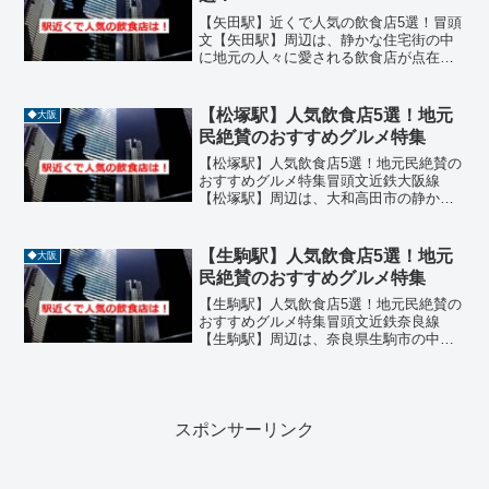
【矢田駅】近くで人気の飲食店5選！冒頭
文【矢田駅】周辺は、静かな住宅街の中
に地元の人々に愛される飲食店が点在す
るエリアです。近鉄南大阪線の駅とし
て、アクセスも良好で、ランチやディナ
ーにぴったりのグルメスポットが揃って
【松塚駅】人気飲食店5選！地元
◆大阪
います。今回は、【矢田駅...
民絶賛のおすすめグルメ特集
【松塚駅】人気飲食店5選！地元民絶賛の
おすすめグルメ特集冒頭文近鉄大阪線
【松塚駅】周辺は、大和高田市の静かな
住宅街に位置しながらも、実力派の飲食
店が点在する隠れたグルメエリアです。
駅から徒歩圏内には、中華、串揚げ、牛
【生駒駅】人気飲食店5選！地元
◆大阪
たん、和食、うどんなどジ...
民絶賛のおすすめグルメ特集
【生駒駅】人気飲食店5選！地元民絶賛の
おすすめグルメ特集冒頭文近鉄奈良線
【生駒駅】周辺は、奈良県生駒市の中心
地として交通の要所でありながら、自然
と文化が調和する落ち着いた街並みが魅
力です。駅から徒歩圏内には、ラーメ
ン、居酒屋、和食、うどん、...
スポンサーリンク