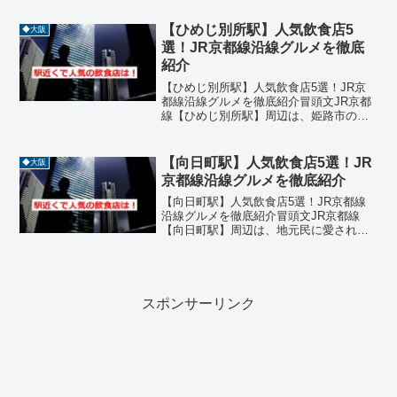
な飲食店が点在しています。駅から徒歩
圏内に、フレンチ、カレー、スコーン専
【ひめじ別所駅】人気飲食店5
◆大阪
門店、台湾料理、ピザ...
選！JR京都線沿線グルメを徹底
紹介
【ひめじ別所駅】人気飲食店5選！JR京
都線沿線グルメを徹底紹介冒頭文JR京都
線【ひめじ別所駅】周辺は、姫路市の郊
外に位置しながらも、地元民に愛される
飲食店が点在するグルメエリアです。駅
から徒歩圏内には、ラーメン、定食、た
【向日町駅】人気飲食店5選！JR
◆大阪
こ焼き、和食、カフェ...
京都線沿線グルメを徹底紹介
【向日町駅】人気飲食店5選！JR京都線
沿線グルメを徹底紹介冒頭文JR京都線
【向日町駅】周辺は、地元民に愛される
飲食店が点在する穴場グルメエリアで
す。京都駅からも近く、アクセスの良さ
と落ち着いた雰囲気が魅力。この記事で
は、【向日町駅】近くで特...
スポンサーリンク