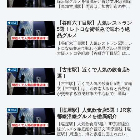
線沿線グルメを徹底紹介冒頭文JR京都線
【東加古川駅】周辺は、加古川市の中心
部に位置し、地元民に愛される飲食店が
多く集まるグルメエリアです。駅から徒
歩圏内には、焼肉、イタリアン、和食、
【谷町六丁目駅】人気レストラン
◆大阪
鉄板バル、洋食などジ...
5選！レトロな街並みで味わう絶
品グルメ
【谷町六丁目駅】人気レストラン5選！レ
トロな街並みで味わう絶品グルメ冒頭文
大阪メトロ谷町線【谷町六丁目駅】は、
空堀商店街や古民家カフェが立ち並ぶ、
レトロな雰囲気が魅力のエリアです。そ
んな谷町六丁目駅周辺には、和食からフ
【古市駅】近くで人気の飲食店5
◆大阪
レンチ、中華、寿司まで...
選！
【古市駅】近くで人気の飲食店5選！冒頭
文【古市駅】は、近鉄南大阪線と長野線
が交差する羽曳野市の中心駅で、通勤・
通学や観光の拠点として多くの人が利用
するエリアです。駅周辺には、地元の
人々に長年愛されている飲食店から話題
【塩屋駅】人気飲食店5選！JR京
◆大阪
の新店まで、ジャンル豊か...
都線沿線グルメを徹底紹介
【塩屋駅】人気飲食店5選！JR京都線沿
線グルメを徹底紹介冒頭文JR京都線【塩
屋駅】周辺は、海と坂道に囲まれたレト
ロな街並みが魅力のエリアで、個性豊か