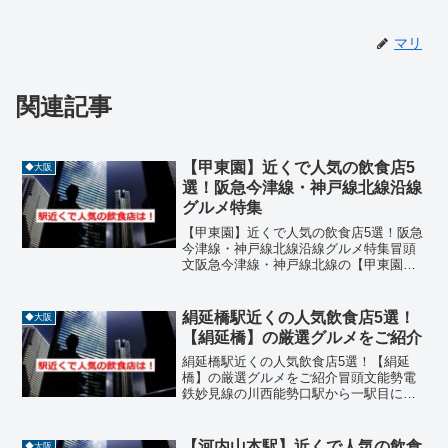
マリ
関連記事
【甲東園】近くで人気の飲食店5
◆大阪
選！阪急今津線・神戸線北線沿線
グルメ特集
【甲東園】近くで人気の飲食店5選！阪急
今津線・神戸線北線沿線グルメ特集冒頭
文阪急今津線・神戸線北線の【甲東園】
駅周辺は、閑静な住宅街と学生街の雰囲
気が融合したエリアです。駅の周辺に
は、地元の人々や学生に親しまれている
絹延橋駅近くの人気飲食店5選！
◆大阪
飲食店が点在し、ランチや...
【絹延橋】の厳選グルメをご紹介
絹延橋駅近くの人気飲食店5選！【絹延
橋】の厳選グルメをご紹介冒頭文能勢電
鉄妙見線の川西能勢口駅から一駅目に位
置する絹延橋駅。猪名川の清流が近くに
流れ、静かな住宅街が広がるこのエリア
には、地元の人々に愛される隠れた名店
【河内山本駅】近くで人気の飲食
◆大阪