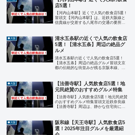
が点在しています。駅周辺...
店5選！
【河内山本駅】近くで人気の飲食店5選！
冒頭文【河内山本駅】は、近鉄大阪線と
信貴線が交差する八尾市の交通の要所
で、通勤・通学に便利な立地です。駅周
辺には昔ながらの商店街が広がり、地元
の人々に愛される飲食店が点在していま
清水五条駅の近くで人気の飲食店
◆大阪
す。今回は、【河内山本駅...
5選！【清水五条】周辺の絶品グ
ルメ
清水五条駅の近くで人気の飲食店5選！
【清水五条】周辺の絶品グルメ冒頭文京
都の伝統的な街並みが残る京阪本線、清
水五条駅周辺は、清水寺への参道や五条
大橋のたもとに位置する情緒豊かなエリ
アです。観光の中心地である祇園や河原
【法善寺駅】人気飲食店5選！地
◆大阪
町から徒歩圏内でありなが...
元民絶賛のおすすめグルメ特集
【法善寺駅】人気飲食店5選！地元民絶賛
のおすすめグルメ特集冒頭文近鉄奈良線
【法善寺駅】周辺は、静かな住宅街に囲
まれた落ち着いたエリアで、地元民に愛
される飲食店が点在しています。駅から
徒歩圏内には、イタリアン、フレンチ、
阪和線【天王寺駅】人気飲食店5
◆大阪
カフェ、ケーキ店、割烹...
選！2025年注目グルメを厳選紹
介