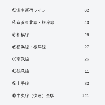
③湘南新宿ライン
62
④京浜東北線・根岸線
43
⑤相模線
26
⑥横浜線・根岸線
27
⑦南武線
26
⑧鶴見線
11
⑨山手線
30
⑩中央線（快速）全駅
121