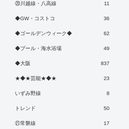
⑳川越線・八高線
11
◆GW・コストコ
36
◆ゴールデンウィーク◆
62
◆プール・海水浴場
49
◆大阪
837
★◆★芸能★◆★
23
いずみ野線
8
トレンド
50
㉑常磐線
17