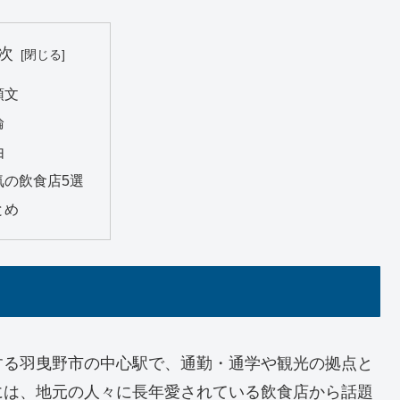
次
頭文
論
由
気の飲食店5選
とめ
する羽曳野市の中心駅で、通勤・通学や観光の拠点と
には、地元の人々に長年愛されている飲食店から話題