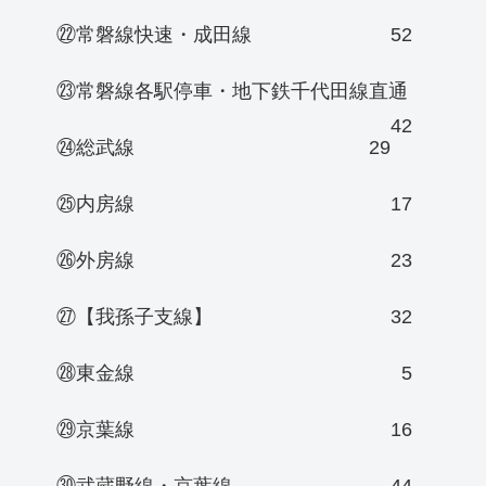
㉒常磐線快速・成田線
52
㉓常磐線各駅停車・地下鉄千代田線直通
42
㉔総武線
29
㉕内房線
17
㉖外房線
23
㉗【我孫子支線】
32
㉘東金線
5
㉙京葉線
16
㉚武蔵野線・京葉線
44