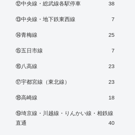
⑫中央線・総武線各駅停車
38
⑬中央線・地下鉄東西線
7
⑭青梅線
25
⑮五日市線
7
⑯八高線
23
⑰宇都宮線（東北線）
23
⑱高崎線
18
⑲埼京線・川越線・りんかい線・相鉄線
直通
40