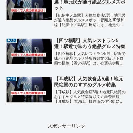
選！地元民が通う絶品グルメスポ
ット
【紀伊中ノ島駅】人気飲食店5選！地元民
が通う絶品グルメスポット冒頭文JR阪和
線【紀伊中ノ島駅】周辺には、地元の
人々に愛される魅力的な飲食店が点在し
ています。駅から徒歩圏内にあるレスト
ランやカフェは、ランチやディナーにぴ
【四ツ橋駅】人気レストラン5
◆大阪
ったりで、味・雰囲気・...
選！駅近で味わう絶品グルメ特集
【四ツ橋駅】人気レストラン5選！駅近で
味わう絶品グルメ特集冒頭文大阪メトロ
四つ橋線【四ツ橋駅】は、心斎橋や堀江
エリアに隣接するトレンドの発信地。お
しゃれなカフェや本格レストランが集ま
り、グルメ好きにはたまらないスポット
【耳成駅】人気飲食店5選！地元
◆大阪
です。今回は、四ツ橋駅...
民絶賛のおすすめグルメ特集
【耳成駅】人気飲食店5選！地元民絶賛の
おすすめグルメ特集冒頭文近鉄奈良線
【耳成駅】周辺は、橿原市の住宅街に位
置する静かなエリアで、地元民に愛され
る飲食店が点在しています。駅から徒歩
圏内には、台湾料理、うどん、定食、割
烹、うなぎなどジャンル豊...
スポンサーリンク