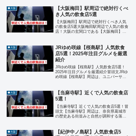
【大阪梅田】駅周辺で絶対行くべ
◆大阪
き人気の飲食店5選
【大阪梅田】駅周辺で絶対行くべき人気
の飲食店5選大阪梅田駅周辺で人気の飲食
店！大阪の玄関口である【大阪梅田】周
辺は、日本屈指のグルメ激戦区として知
られています。老舗の洋食店から最新の
トレンドを反映した居酒屋、行列の絶え
JRゆめ咲線【桜島駅】人気飲食
◆大阪
ない名物店まで、多種多...
店5選！2025年注目グルメを厳選
紹介
JRゆめ咲線【桜島駅】人気飲食店5選！
2025年注目グルメを厳選紹介冒頭文JRゆ
め咲線【桜島駅】周辺は、ユニバーサ
ル・スタジオ・ジャパンや大阪ベイエリ
アの観光拠点として、国内外から多くの
人が訪れるグルメスポットです。ホテル
【当麻寺駅】近くで人気の飲食店
◆大阪
レストランのブッフ...
5選！
【当麻寺駅】近くで人気の飲食店5選！冒
頭文【当麻寺駅】周辺は、奈良県葛城市
の歴史ある街並みと自然が調和する落ち
着いたエリアです。當麻寺や二上山など
の観光地にも近く、地元の人々や観光客
に親しまれる飲食店が点在しています。
【紀伊中ノ島駅】人気飲食店5
◆大阪
今回は、【当麻寺駅】近...