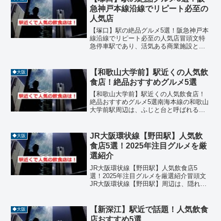
急神戸本線沿線でリピート必至の
人気店
【塚口】駅の絶品グルメ5選！阪急神戸本
線沿線でリピート必至の人気店冒頭文特
急停車駅であり、活気ある商業施設と閑
静な住宅街が共存する【塚口】駅は、**
阪急神戸本線（大阪梅田〜神戸三宮）**
沿線の中でも、地域に根付いた隠れた名
【和歌山大学前】駅近くの人気飲
◆大阪
店が多いことで知ら...
食店！絶品おすすめグルメ5選
【和歌山大学前】駅近くの人気飲食店！
絶品おすすめグルメ5選南海本線の和歌山
大学前駅周辺は、ふじと台と呼ばれる新
興住宅地が広がり、大型商業施設である
イオンモール和歌山が隣接する非常に利
便性の高いエリアです。大学のキャンパ
JR大阪環状線【野田駅】人気飲
◆大阪
スが近いことから若者向...
食店5選！2025年注目グルメを厳
選紹介
JR大阪環状線【野田駅】人気飲食店5
選！2025年注目グルメを厳選紹介冒頭文
JR大阪環状線【野田駅】周辺は、隠れ家
的な名店が点在するグルメスポットとし
て注目されています。駅から徒歩圏内
に、和食・洋食・バル・中華などジャン
【新深江】駅近で話題！人気飲食
◆大阪
ル豊富な人気店が揃い...
店おすすめ5選