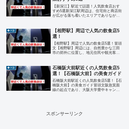
【新深江】駅近で話題！人気飲食店おす
すめ5選新深江駅周辺は、住宅街と商店街
が広がる落ち着いたエリアでありなが
ら、実力派の飲食店が点在する隠れたグ
ルメスポットです。焼肉、イタリアン、
とんかつ、創作料理など、ジャンルも豊
【相野駅】周辺で人気の飲食店5
◆大阪
富で、地元の人々に長く愛...
選！
【相野駅】周辺で人気の飲食店5選！冒頭
文【相野駅】周辺には、自然豊かな三田
市の郊外に位置し、地元住民や観光客に
親しまれる飲食店が点在しています。焼
肉、カフェ、郷土料理、和食、ステーキ
などジャンルも豊富で、ランチやディナ
石橋阪大前駅近くの人気飲食店5
◆大阪
ーにぴったりの名店が揃...
選！【石橋阪大前】の美食ガイド
石橋阪大前駅近くの人気飲食店5選！【石
橋阪大前】の美食ガイド冒頭文阪急箕面
線の起点であり、大阪大学豊中キャンパ
スへの玄関口として知られる石橋阪大前
駅。このエリアは学生街としての活気
と、古くからの商店街が持つ温かみが融
合した独特の雰囲気を持っ...
スポンサーリンク