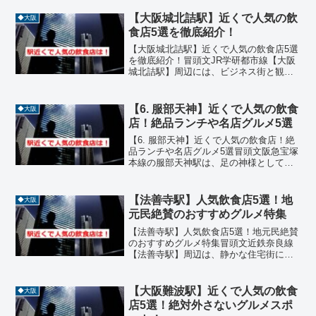
【大阪城北詰駅】近くで人気の飲
◆大阪
食店5選を徹底紹介！
【大阪城北詰駅】近くで人気の飲食店5選
を徹底紹介！冒頭文JR学研都市線【大阪
城北詰駅】周辺には、ビジネス街と観光
地が交差するエリアならではの、個性豊
かな飲食店が揃っています。鉄板焼き、
焼肉、ビストロ、創作お好み焼き、ワイ
【6. 服部天神】近くで人気の飲食
◆大阪
ンバーなどジャンルも...
店！絶品ランチや名店グルメ5選
【6. 服部天神】近くで人気の飲食店！絶
品ランチや名店グルメ5選冒頭文阪急宝塚
本線の服部天神駅は、足の神様として知
られる服部天神宮の門前町として栄え、
駅のホームを突き抜ける御神木があるこ
とでも有名な場所です。歴史ある街並み
【法善寺駅】人気飲食店5選！地
◆大阪
の中には、参拝客を...
元民絶賛のおすすめグルメ特集
【法善寺駅】人気飲食店5選！地元民絶賛
のおすすめグルメ特集冒頭文近鉄奈良線
【法善寺駅】周辺は、静かな住宅街に囲
まれた落ち着いたエリアで、地元民に愛
される飲食店が点在しています。駅から
徒歩圏内には、イタリアン、フレンチ、
【大阪難波駅】近くで人気の飲食
◆大阪
カフェ、ケーキ店、割烹...
店5選！絶対外さないグルメスポ