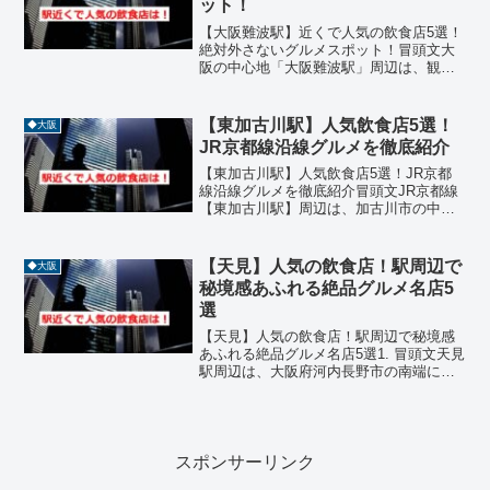
ット！
【大阪難波駅】近くで人気の飲食店5選！
絶対外さないグルメスポット！冒頭文大
阪の中心地「大阪難波駅」周辺は、観
光・ショッピング・エンタメが集まるエ
リアとして知られ、グルメスポットも豊
富に揃っています。道頓堀やなんばグラ
【東加古川駅】人気飲食店5選！
◆大阪
ンド花月などの名所に近く...
JR京都線沿線グルメを徹底紹介
【東加古川駅】人気飲食店5選！JR京都
線沿線グルメを徹底紹介冒頭文JR京都線
【東加古川駅】周辺は、加古川市の中心
部に位置し、地元民に愛される飲食店が
多く集まるグルメエリアです。駅から徒
歩圏内には、焼肉、イタリアン、和食、
【天見】人気の飲食店！駅周辺で
◆大阪
鉄板バル、洋食などジ...
秘境感あふれる絶品グルメ名店5
選
【天見】人気の飲食店！駅周辺で秘境感
あふれる絶品グルメ名店5選1. 冒頭文天見
駅周辺は、大阪府河内長野市の南端に位
置し、豊かな山々に囲まれた「大阪の奥
座敷」とも称される自然豊かなエリアで
す。この地域には、都会の喧騒を完全に
忘れさせてくれるよ...
スポンサーリンク