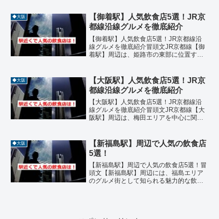
閑静な住宅街が広がる一方で、交通の要
所として多くの人々が行き交う活気ある
【御着駅】人気飲食店5選！JR京
◆大阪
エリアです。駅の周辺に...
都線沿線グルメを徹底紹介
【御着駅】人気飲食店5選！JR京都線沿
線グルメを徹底紹介冒頭文JR京都線【御
着駅】周辺は、姫路市の東部に位置する
落ち着いた住宅街で、地元民に愛される
飲食店が点在するグルメエリアです。駅
から徒歩圏内には、焼き鳥、洋食、オー
【大阪駅】人気飲食店5選！JR京
◆大阪
ガニックカフェ、ステ...
都線沿線グルメを徹底紹介
【大阪駅】人気飲食店5選！JR京都線沿
線グルメを徹底紹介冒頭文JR京都線【大
阪駅】周辺は、梅田エリアを中心に関西
屈指のグルメスポットとして知られてい
ます。駅直結の商業施設や路地裏の名店
まで、ラーメン、焼肉、イタリアン、鉄
【新福島駅】周辺で人気の飲食店
◆大阪
板焼き、寿司などジャ...
5選！
【新福島駅】周辺で人気の飲食店5選！冒
頭文【新福島駅】周辺には、福島エリア
のグルメ街として知られる魅力的な飲食
店が多数並んでいます。そば、韓国料
理、もんじゃ焼き、海鮮居酒屋、中華料
理などジャンルも豊富で、ランチやディ
ナーにぴったりの名店が揃...