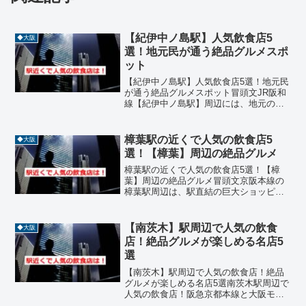
【紀伊中ノ島駅】人気飲食店5
◆大阪
選！地元民が通う絶品グルメスポ
ット
【紀伊中ノ島駅】人気飲食店5選！地元民
が通う絶品グルメスポット冒頭文JR阪和
線【紀伊中ノ島駅】周辺には、地元の
人々に愛される魅力的な飲食店が点在し
ています。駅から徒歩圏内にあるレスト
ランやカフェは、ランチやディナーにぴ
樟葉駅の近くで人気の飲食店5
◆大阪
ったりで、味・雰囲気・...
選！【樟葉】周辺の絶品グルメ
樟葉駅の近くで人気の飲食店5選！【樟
葉】周辺の絶品グルメ冒頭文京阪本線の
樟葉駅周辺は、駅直結の巨大ショッピン
グモール「くずはモール」を中心に、北
河内エリア屈指の賑わいを見せる街で
す。特急停車駅としての利便性はさるこ
【南茨木】駅周辺で人気の飲食
◆大阪
とながら、洗練されたニュー...
店！絶品グルメが楽しめる名店5
選
【南茨木】駅周辺で人気の飲食店！絶品
グルメが楽しめる名店5選南茨木駅周辺で
人気の飲食店！阪急京都本線と大阪モノ
レールが交差する【南茨木】駅周辺は、