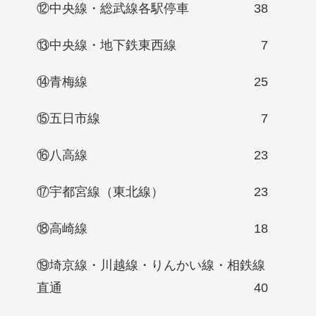
⑫中央線・総武線各駅停車
38
⑬中央線・地下鉄東西線
7
⑭青梅線
25
⑮五日市線
7
⑯八高線
23
⑰宇都宮線（東北線）
23
⑱高崎線
18
⑲埼京線・川越線・りんかい線・相鉄線
直通
40