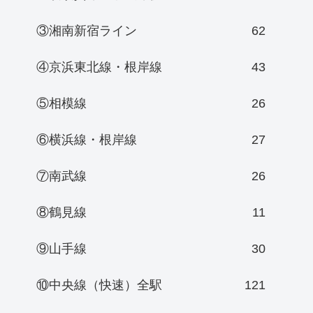
③湘南新宿ライン
62
④京浜東北線・根岸線
43
⑤相模線
26
⑥横浜線・根岸線
27
⑦南武線
26
⑧鶴見線
11
⑨山手線
30
⑩中央線（快速）全駅
121