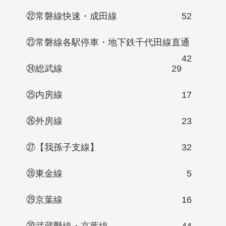
㉒常磐線快速・成田線
52
㉓常磐線各駅停車・地下鉄千代田線直通
42
㉔総武線
29
㉕内房線
17
㉖外房線
23
㉗【我孫子支線】
32
㉘東金線
5
㉙京葉線
16
㉚武蔵野線・京葉線
44