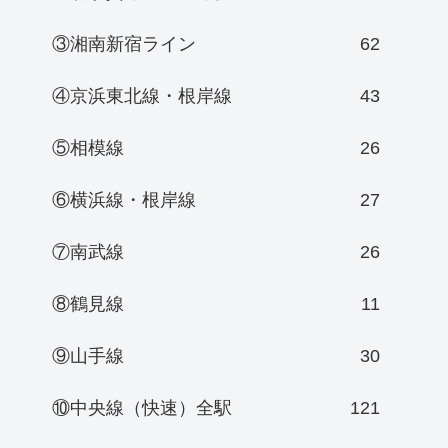
③湘南新宿ライン
62
④京浜東北線・根岸線
43
⑤相模線
26
⑥横浜線・根岸線
27
⑦南武線
26
⑧鶴見線
11
⑨山手線
30
⑩中央線（快速）全駅
121