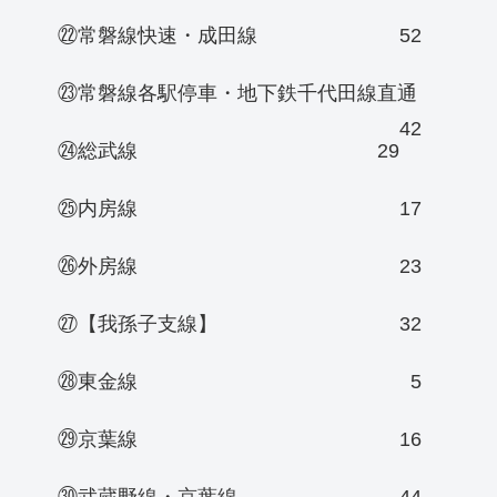
㉒常磐線快速・成田線
52
㉓常磐線各駅停車・地下鉄千代田線直通
42
㉔総武線
29
㉕内房線
17
㉖外房線
23
㉗【我孫子支線】
32
㉘東金線
5
㉙京葉線
16
㉚武蔵野線・京葉線
44