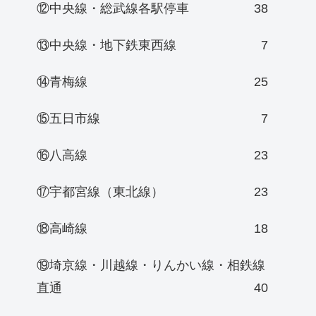
⑫中央線・総武線各駅停車
38
⑬中央線・地下鉄東西線
7
⑭青梅線
25
⑮五日市線
7
⑯八高線
23
⑰宇都宮線（東北線）
23
⑱高崎線
18
⑲埼京線・川越線・りんかい線・相鉄線
直通
40