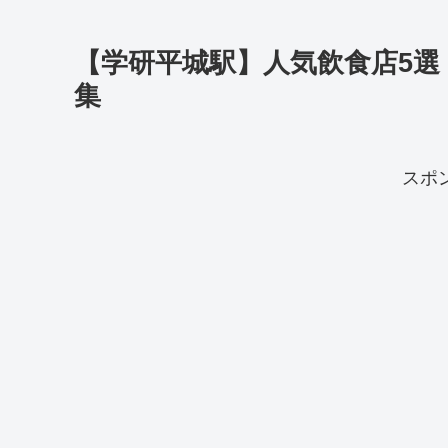
【学研平城駅】人気飲食店5
集
スポ