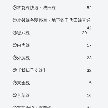
㉒常磐線快速・成田線
52
㉓常磐線各駅停車・地下鉄千代田線直通
42
㉔総武線
29
㉕内房線
17
㉖外房線
23
㉗【我孫子支線】
32
㉘東金線
5
㉙京葉線
16
㉚武蔵野線・京葉線
44