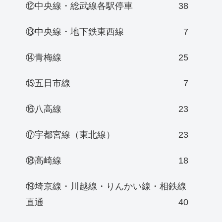
⑫中央線・総武線各駅停車
38
⑬中央線・地下鉄東西線
7
⑭青梅線
25
⑮五日市線
7
⑯八高線
23
⑰宇都宮線（東北線）
23
⑱高崎線
18
⑲埼京線・川越線・りんかい線・相鉄線
直通
40