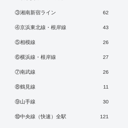
③湘南新宿ライン
62
④京浜東北線・根岸線
43
⑤相模線
26
⑥横浜線・根岸線
27
⑦南武線
26
⑧鶴見線
11
⑨山手線
30
⑩中央線（快速）全駅
121