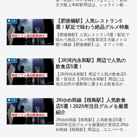
文大阪上本町駅周辺は、シェラトン都ホ
テルや上本町YUFURAなどの商業施設が
集まり、落ち着いた雰囲気の中で上質な
食事が楽しめるエリアです。観光やビジ
【肥後橋駅】人気レストラン5
◆大阪
ネスの合間に立ち寄れ...
選！駅近で味わう絶品グルメ特集
【肥後橋駅】人気レストラン5選！駅近で
味わう絶品グルメ特集冒頭文大阪メトロ
四つ橋線【肥後橋駅】は、オフィス街と
靱公園が隣接する落ち着いたエリアで、
ランチタイムには多くの人で賑わうグル
メスポットです。駅周辺には、和食、イ
【JR河内永和駅】周辺で人気の
◆大阪
タリアン、中華、焼き鳥...
飲食店5選！
【JR河内永和駅】周辺で人気の飲食店5
選！冒頭文【JR河内永和駅】周辺には、
地元住民や通勤客に愛される飲食店が多
数あります。焼き鳥、ラーメン、焼肉、
つけ麺、居酒屋などジャンルも豊富で、
ランチやディナーにぴったりの名店が揃
JRゆめ咲線【桜島駅】人気飲食
◆大阪
っています。今回はJ...
店5選！2025年注目グルメを厳選
紹介
JRゆめ咲線【桜島駅】人気飲食店5選！
2025年注目グルメを厳選紹介冒頭文JRゆ
め咲線【桜島駅】周辺は、ユニバーサ
ル・スタジオ・ジャパンや大阪ベイエリ