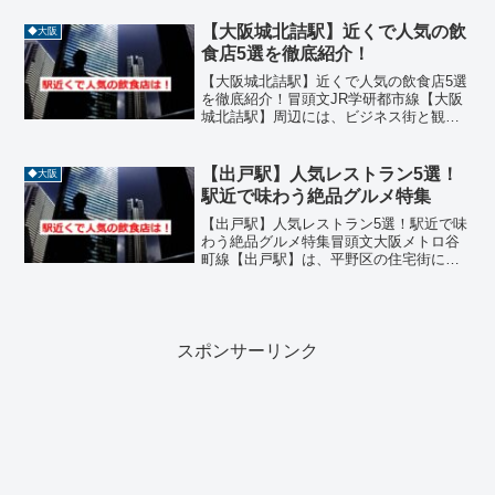
アの観光拠点として、国内外から多くの
人が訪れるグルメスポットです。ホテル
【大阪城北詰駅】近くで人気の飲
◆大阪
レストランのブッフ...
食店5選を徹底紹介！
【大阪城北詰駅】近くで人気の飲食店5選
を徹底紹介！冒頭文JR学研都市線【大阪
城北詰駅】周辺には、ビジネス街と観光
地が交差するエリアならではの、個性豊
かな飲食店が揃っています。鉄板焼き、
焼肉、ビストロ、創作お好み焼き、ワイ
【出戸駅】人気レストラン5選！
◆大阪
ンバーなどジャンルも...
駅近で味わう絶品グルメ特集
【出戸駅】人気レストラン5選！駅近で味
わう絶品グルメ特集冒頭文大阪メトロ谷
町線【出戸駅】は、平野区の住宅街に位
置し、地元の人々に親しまれる飲食店が
点在するエリアです。焼肉や中華、イン
ド料理、創作居酒屋など、ジャンルも豊
富で、ランチにもディナ...
スポンサーリンク