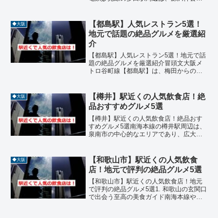
かりの多田神社が鎮座する歴史深いエリ
アであり、古くからの街並みと新しい住
宅地が共存しています。この地域には、
【都島駅】人気レストラン5選！
◆大阪
参拝客や地元住民に...
地元で話題の絶品グルメを厳選紹
介
【都島駅】人気レストラン5選！地元で話
題の絶品グルメを厳選紹介冒頭文大阪メ
トロ谷町線【都島駅】は、梅田からのア
クセスも良く、住宅街と商業施設が調和
した暮らしやすいエリアです。そんな都
島駅周辺には、地元の人々やグルメ通に
【樽井】駅近くの人気飲食店！絶
◆大阪
愛される飲食店が数多く...
品おすすめグルメ5選
【樽井】駅近くの人気飲食店！絶品おす
すめグルメ5選南海本線の樽井駅周辺は、
泉南市の中心的なエリアであり、広大な
「りんくうプレミアム・アウトレット」
や「SENNAN LONG PARK」へのアクセ
スも良く、非常に活気のあるグルメスポ
【和歌山市】駅近くの人気飲食
◆大阪
ットが点在...
店！地元で評判の絶品グルメ5選
【和歌山市】駅近くの人気飲食店！地元
で評判の絶品グルメ5選1. 和歌山の玄関口
で出会う至高の美食ガイド南海本線や和
歌山港線が乗り入れるターミナル駅【和
歌山市】駅周辺は、再開発により誕生し