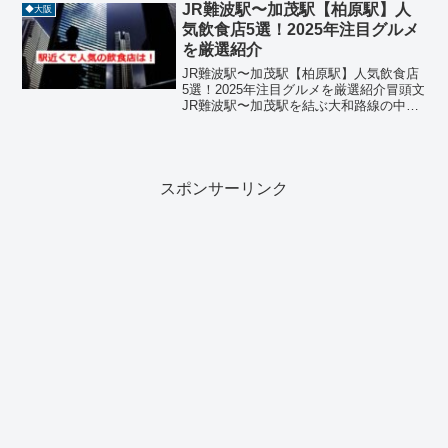
た「キーノ和歌山」を中心に、今最も活
JR難波駅〜加茂駅【柏原駅】人
◆大阪
気に溢れているエリ...
気飲食店5選！2025年注目グルメ
を厳選紹介
JR難波駅〜加茂駅【柏原駅】人気飲食店
5選！2025年注目グルメを厳選紹介冒頭文
JR難波駅〜加茂駅を結ぶ大和路線の中で
も、【柏原駅】周辺は落ち着いた住宅街
と歴史ある街並みが広がるエリアで、地
元民に愛される飲食店が点在していま
す。フレンチ、焼...
スポンサーリンク