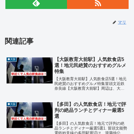
マリ
関連記事
【大阪教育大前駅】人気飲食店5
◆大阪
選！地元民絶賛のおすすめグルメ
特集
【大阪教育大前駅】人気飲食店5選！地元
民絶賛のおすすめグルメ特集冒頭文近鉄
奈良線【大阪教育大前駅】周辺は、大学
が近く学生や地元民で賑わうエリアで
す。駅から徒歩圏内には、居酒屋、焼き
鳥、イタリアン、インド料理、ファミレ
【多田】の人気飲食店！地元で評
◆大阪
スなどジャンル豊富な飲食...
判の絶品ランチとディナー厳選5
選
【多田】の人気飲食店！地元で評判の絶
品ランチとディナー厳選5選1. 冒頭文能勢
電鉄妙見線の多田駅周辺は、源満仲公ゆ