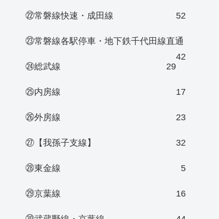
㉒常磐線快速・成田線
52
㉓常磐線各駅停車・地下鉄千代田線直通
42
㉔総武線
29
㉕内房線
17
㉖外房線
23
㉗【我孫子支線】
32
㉘東金線
5
㉙京葉線
16
㉚武蔵野線・京葉線
44