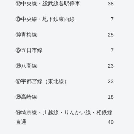
⑫中央線・総武線各駅停車
38
⑬中央線・地下鉄東西線
7
⑭青梅線
25
⑮五日市線
7
⑯八高線
23
⑰宇都宮線（東北線）
23
⑱高崎線
18
⑲埼京線・川越線・りんかい線・相鉄線
直通
40