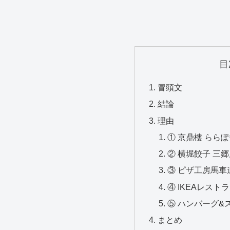
目
冒頭文
結論
理由
① 京鼎樓 らら
② 横堀餃子 三
③ ピザ工房馬車
④ IKEAレスト
⑤ ハンバーグ&
まとめ