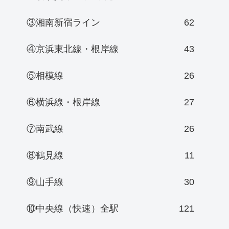
③湘南新宿ライン
62
④京浜東北線・根岸線
43
⑤相模線
26
⑥横浜線・根岸線
27
⑦南武線
26
⑧鶴見線
11
⑨山手線
30
⑩中央線（快速）全駅
121