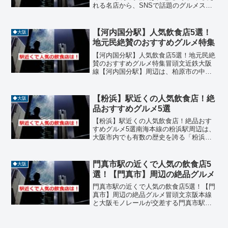
れる名店から、SNSで話題のグルメスポ
ットまで、個性豊かな飲食店が点在して
います。ランチやディナー、ちょっとし
た一杯まで、さまざまなシーンに対応で
【河内国分駅】人気飲食店5選！
◆大阪
きるお店が揃っており...
地元民絶賛のおすすめグルメ特集
【河内国分駅】人気飲食店5選！地元民絶
賛のおすすめグルメ特集冒頭文近鉄大阪
線【河内国分駅】周辺は、柏原市の中心
部に位置し、住宅街と商業施設が融合し
た便利なエリアです。駅から徒歩圏内に
は、うなぎ、ラーメン、パン、居酒屋、
【粉浜】駅近くの人気飲食店！絶
◆大阪
インド料理などジャンル...
品おすすめグルメ5選
【粉浜】駅近くの人気飲食店！絶品おす
すめグルメ5選南海本線の粉浜駅周辺は、
大阪市内でも有数の歴史を誇る「粉浜商
店街」を中心に、古き良き下町の情緒と
美味しいグルメが共存する魅力的なエリ
アです。住吉大社からもほど近く、参拝
門真市駅の近くで人気の飲食店5
◆大阪
客や地元住民で賑わうこ...
選！【門真市】周辺の絶品グルメ
門真市駅の近くで人気の飲食店5選！【門
真市】周辺の絶品グルメ冒頭文京阪本線
と大阪モノレールが交差する門真市駅周
辺は、パナソニックの本社など大手企業
が集まるビジネス街としての顔と、下町
情緒あふれる住宅街が融合した活気ある