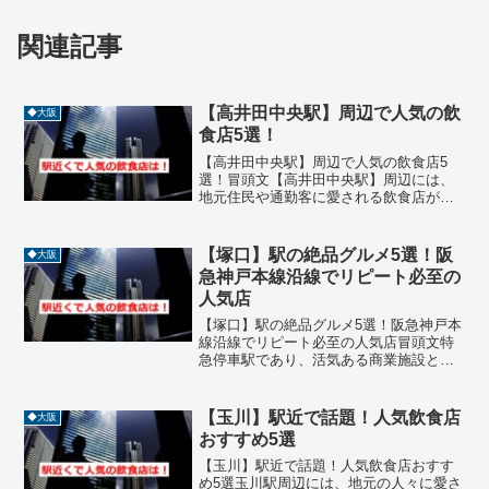
関連記事
【高井田中央駅】周辺で人気の飲
◆大阪
食店5選！
【高井田中央駅】周辺で人気の飲食店5
選！冒頭文【高井田中央駅】周辺には、
地元住民や通勤客に愛される飲食店が多
数あります。定食、焼肉、餃子、鉄板焼
き、フレンチなどジャンルも豊富で、ラ
ンチやディナーにぴったりの名店が揃っ
【塚口】駅の絶品グルメ5選！阪
◆大阪
ています。今回は高井田中...
急神戸本線沿線でリピート必至の
人気店
【塚口】駅の絶品グルメ5選！阪急神戸本
線沿線でリピート必至の人気店冒頭文特
急停車駅であり、活気ある商業施設と閑
静な住宅街が共存する【塚口】駅は、**
阪急神戸本線（大阪梅田〜神戸三宮）**
沿線の中でも、地域に根付いた隠れた名
【玉川】駅近で話題！人気飲食店
◆大阪
店が多いことで知ら...
おすすめ5選
【玉川】駅近で話題！人気飲食店おすす
め5選玉川駅周辺には、地元の人々に愛さ